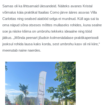
Samas oli ka lihtsamaid ülesandeid. Näiteks avanes Kristal
võimalus käia praktikal Itaalias Como järve ääres asuvas Villa
Carlottas ning sealsed aiatööd selga ei murdnud. Küll aga sai ta
oma näpud sõna otseses mõttes mullaseks rohides, kuna sealne
soe ja niiske kliima on umbrohu tekkeks ideaalne ning tööd
jätkus. „Mõnda peenart jõudsin kolmenädalase praktikaperioodi
jooksul rohida lausa kaks korda, sest umbrohu kasv oli nii kiire,“
meenutab naine naerdes.