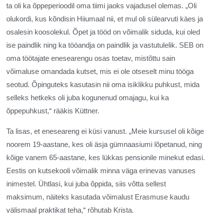
ta oli ka õppeperioodil oma tiimi jaoks vajadusel olemas. „Oli
olukordi, kus kõndisin Hiiumaal nii, et mul oli sülearvuti käes ja
osalesin koosolekul. Õpet ja tööd on võimalik siduda, kui oled
ise paindlik ning ka tööandja on paindlik ja vastutulelik. SEB on
oma töötajate enesearengu osas toetav, mistõttu sain
võimaluse omandada kutset, mis ei ole otseselt minu tööga
seotud. Õpinguteks kasutasin nii oma isiklikku puhkust, mida
selleks hetkeks oli juba kogunenud omajagu, kui ka
õppepuhkust,“ rääkis Küttner.
Ta lisas, et eneseareng ei küsi vanust. „Meie kursusel oli kõige
noorem 19-aastane, kes oli äsja gümnaasiumi lõpetanud, ning
kõige vanem 65-aastane, kes lükkas pensionile minekut edasi.
Eestis on kutsekooli võimalik minna väga erinevas vanuses
inimestel. Ühtlasi, kui juba õppida, siis võtta sellest
maksimum, näiteks kasutada võimalust Erasmuse kaudu
välismaal praktikat teha,“ rõhutab Krista.