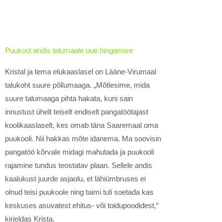
Puukool andis talumaale uue hingamise
Kristal ja tema elukaaslasel on Lääne-Virumaal
talukoht suure põllumaaga. „Mõtlesime, mida
suure talumaaga pihta hakata, kuni sain
innustust ühelt teiselt endiselt pangatöötajast
koolikaaslaselt, kes omab täna Saaremaal oma
puukooli. Nii hakkas mõte idanema. Ma soovisin
pangatöö kõrvale midagi mahutada ja puukooli
rajamine tundus teostatav plaan. Sellele andis
kaalukust juurde asjaolu, et lähiümbruses ei
olnud teisi puukoole ning taimi tuli soetada kas
keskuses asuvatest ehitus- või toidupoodidest,“
kirjeldas Krista.