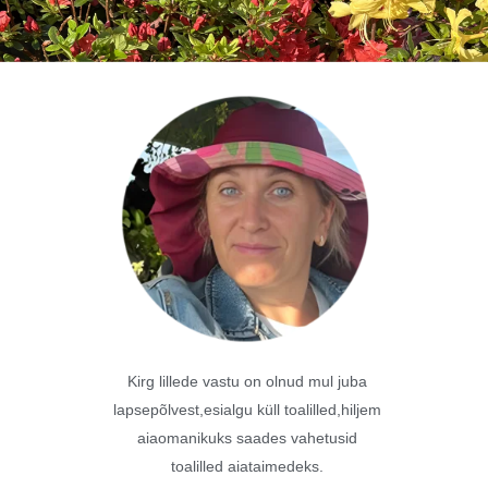
Kirg lillede vastu on olnud mul juba
lapsepõlvest,esialgu küll toalilled,hiljem
aiaomanikuks saades vahetusid
toalilled aiataimedeks.