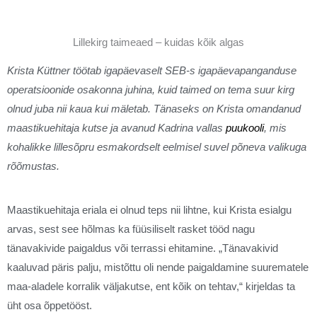
Lillekirg taimeaed – kuidas kõik algas
Krista Küttner töötab igapäevaselt SEB-s igapäevapanganduse
operatsioonide osakonna juhina, kuid taimed on tema suur kirg
olnud juba nii kaua kui mäletab. Tänaseks on Krista omandanud
maastikuehitaja kutse ja avanud Kadrina vallas
puukooli
, mis
kohalikke lillesõpru esmakordselt eelmisel suvel põneva valikuga
rõõmustas.
Maastikuehitaja eriala ei olnud teps nii lihtne, kui Krista esialgu
arvas, sest see hõlmas ka füüsiliselt rasket tööd nagu
tänavakivide paigaldus või terrassi ehitamine. „Tänavakivid
kaaluvad päris palju, mistõttu oli nende paigaldamine suurematele
maa-aladele korralik väljakutse, ent kõik on tehtav,“ kirjeldas ta
üht osa õppetööst.