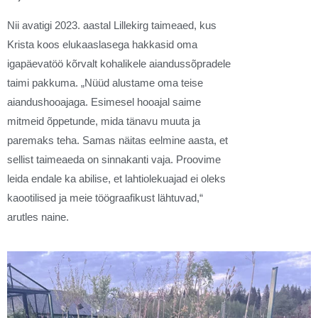
Nii avatigi 2023. aastal Lillekirg taimeaed, kus
Krista koos elukaaslasega hakkasid oma
igapäevatöö kõrvalt kohalikele aiandussõpradele
taimi pakkuma. „Nüüd alustame oma teise
aiandushooajaga. Esimesel hooajal saime
mitmeid õppetunde, mida tänavu muuta ja
paremaks teha. Samas näitas eelmine aasta, et
sellist taimeaeda on sinnakanti vaja. Proovime
leida endale ka abilise, et lahtiolekuajad ei oleks
kaootilised ja meie töögraafikust lähtuvad,“
arutles naine.