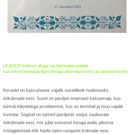
LEADER toetuse abiga sai taimeaed endale
kasvuhoone/aiapaviljoni hooaja pikendamiseks ja laiendamiseks.
Kevadel on kasvuhoone vajalik suvelillede hoidmiseks
öökülmade eest. Suvel on paviljon enamasti kassamaja, kus
toimub klientidega arveldamine, kus on terminal ja muu vajalik
inventar. Sügisel on taimed paviljonis varjus saabuvate
öökülmade eest, mis juba esimesel hooaja andis pikema
müügiperioodi ehk hoidis taimi varajaste külmade eest.