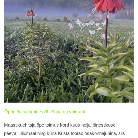
Õppetöö sidumine põhitööga on võimalik ​​
Maastikuehitaja õpe toimus kord kuus neljal järjestikusel
päeval Hiiumaal ning kuna Krista töötab osakonnajuhina, siis