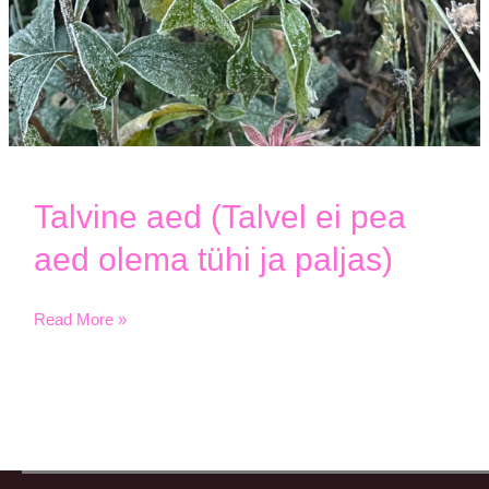
Talvine aed (Talvel ei pea
aed olema tühi ja paljas)
Read More »