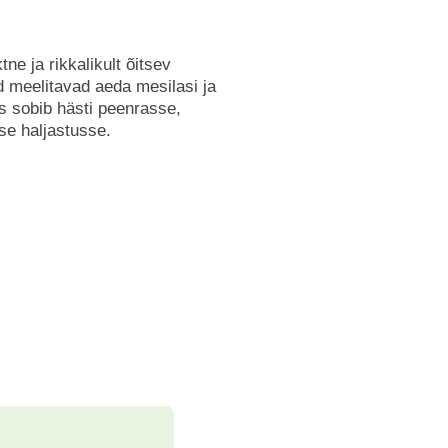
e ja rikkalikult õitsev
ud meelitavad aeda mesilasi ja
as sobib hästi peenrasse,
e haljastusse.