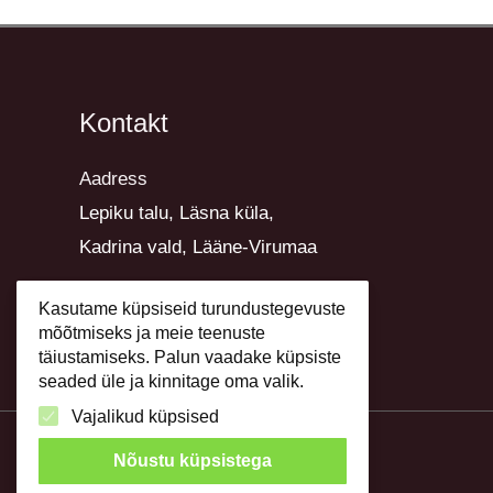
Kontakt
Aadress
Lepiku talu, Läsna küla,
Kadrina vald, Lääne-Virumaa
E-post krista@lillekirg.ee
Kasutame küpsiseid turundustegevuste
mõõtmiseks ja meie teenuste
Telefon +372 51 50 732
täiustamiseks. Palun vaadake küpsiste
seaded üle ja kinnitage oma valik.
Vajalikud küpsised
Nõustu küpsistega