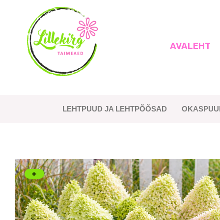
Skip
to
content
AVALEHT
Lillekirg taimeaed
LEHTPUUD JA LEHTPÕÕSAD
OKASPUU