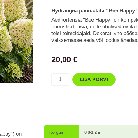
Hydrangea paniculata “Bee Happy”
Aedhortensia “Bee Happy” on kompaktn
pöörishortensia, mille õhulised õisik
teisi tolmeldajaid. Dekoratiivne põõs
väiksemasse aeda või looduslähedass
20,00
€
Aedhortensia
LISA KORVI
“Bee
Happy”
kogus
Kõrgus
0.8-1.2 m
appy”) on