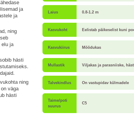
slähedase
ulisemad ja
Laius
0.8-1.2 m
stele ja
Kasvukoht
Eelistab päikeselist kuni po
ad, ning
tseb
 elu ja
Kasvukiirus
Mõõdukas
obib hästi
Mullastik
Viljakas ja parasniiske, häst
stutamiseks.
dajaid.
svukohta ning
Talvekindlus
On vastupidav külmadele
m on väga
ub hästi
Taime/poti
C5
suurus