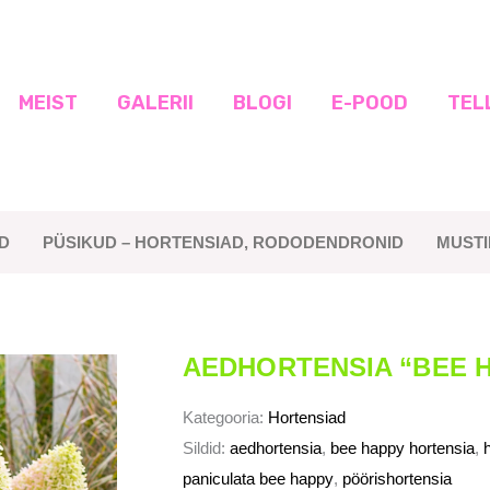
MEIST
GALERII
BLOGI
E-POOD
TEL
D
PÜSIKUD – HORTENSIAD, RODODENDRONID
MUST
AEDHORTENSIA “BEE 
Kategooria:
Hortensiad
Sildid:
aedhortensia
,
bee happy hortensia
,
h
paniculata bee happy
,
pöörishortensia