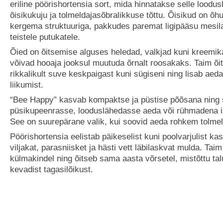
eriline pöörishortensia sort, mida hinnatakse selle loodu
õisikukuju ja tolmeldajasõbralikkuse tõttu. Õisikud on õh
kergema struktuuriga, pakkudes paremat ligipääsu mesila
teistele putukatele.
Õied on õitsemise alguses heledad, valkjad kuni kreemik
võivad hooaja jooksul muutuda õrnalt roosakaks. Taim õi
rikkalikult suve keskpaigast kuni sügiseni ning lisab aeda
liikumist.
“Bee Happy” kasvab kompaktse ja püstise põõsana ning s
püsikupeenrasse, looduslähedasse aeda või rühmadena i
See on suurepärane valik, kui soovid aeda rohkem tolmel
Pöörishortensia eelistab päikeselist kuni poolvarjulist ka
viljakat, parasniisket ja hästi vett läbilaskvat mulda. Tai
külmakindel ning õitseb sama aasta võrsetel, mistõttu tal
kevadist tagasilõikust.