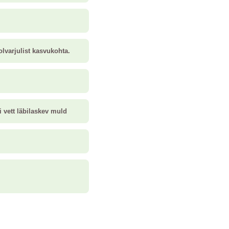
olvarjulist kasvukohta.
i vett läbilaskev muld