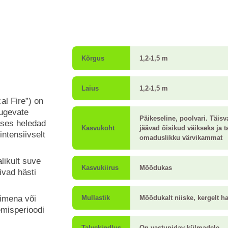
Kõrgus
1,2-1,5 m
Laius
1,2-1,5 m
al Fire”) on
tugevate
Päikeseline, poolvari. Täis
uses heledad
Kasvukoht
jäävad õisikud väikseks ja 
ntensiivselt
omaduslikku värvikammat
likult suve
Kasvukiirus
Mõõdukas
ivad hästi
aimena või
Mullastik
Mõõdukalt niiske, kergelt h
emisperioodi
Talvekindlus
On vastupidav külmadele