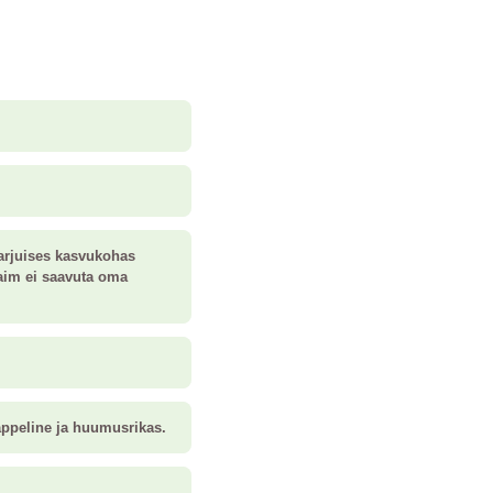
varjuises kasvukohas
taim ei saavuta oma
appeline ja huumusrikas.