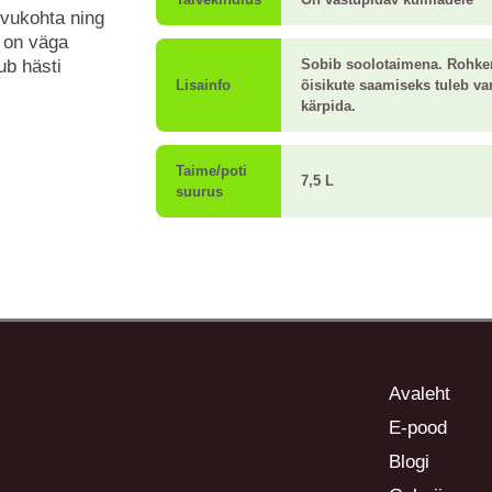
svukohta ning
m on väga
ub hästi
Sobib soolotaimena. Rohke
Lisainfo
õisikute saamiseks tuleb va
kärpida.
Taime/poti
7,5 L
suurus
Avaleht
E-pood
Blogi