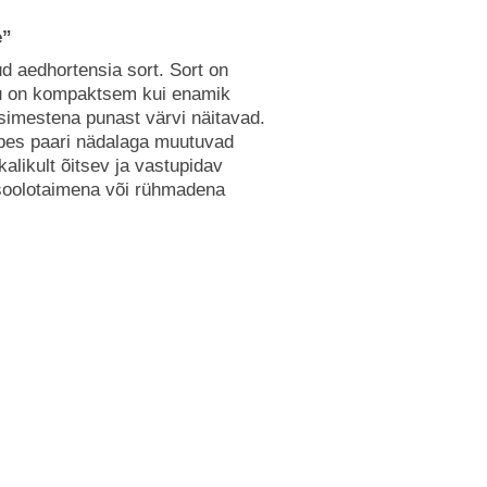
e”
ud aedhortensia sort. Sort on
ilu on kompaktsem kui enamik
esimestena punast värvi näitavad.
mbes paari nädalaga muutuvad
alikult õitsev ja vastupidav
soolotaimena või rühmadena