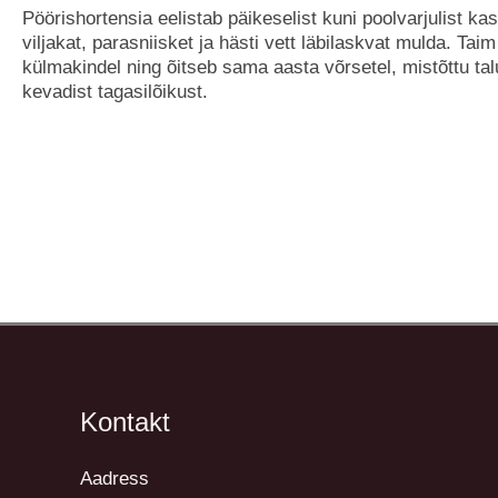
Pöörishortensia eelistab päikeselist kuni poolvarjulist ka
viljakat, parasniisket ja hästi vett läbilaskvat mulda. Tai
külmakindel ning õitseb sama aasta võrsetel, mistõttu tal
kevadist tagasilõikust.
Kontakt
Aadress