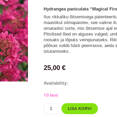
Hydrangea paniculata “Magical Fir
Ilus rikkaliku õitsemisega patenteerit
maastikul silmapaistev, see vaikne 
omataolisi sorte, mis õitsemise ajal 
Pitsilised õied on alguses valged, u
roosaks ja lõpuks veinipunaseks. Rikk
põõsas sobib hästi peenrasse, aeda 
istutamiseks.
25,00
€
Aedhortensia
Availability:
`Magical
10 laos
Fire`
kogus
LISA KORVI