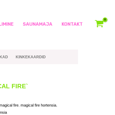
LIMINE
SAUNAMAJA
KONTAKT
IKAD
KINKEKAARDID
AL FIRE`
agical fire
,
magical fire hortensia
,
ensia