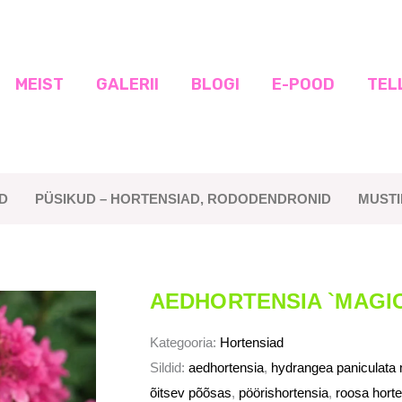
MEIST
GALERII
BLOGI
E-POOD
TEL
D
PÜSIKUD – HORTENSIAD, RODODENDRONID
MUST
AEDHORTENSIA `MAGIC
Kategooria:
Hortensiad
Sildid:
aedhortensia
,
hydrangea paniculata m
õitsev põõsas
,
pöörishortensia
,
roosa hort