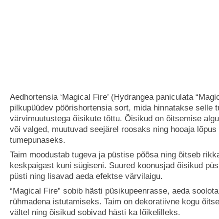
Aedhortensia ‘Magical Fire’ (Hydrangea paniculata “Magic
pilkupüüdev pöörishortensia sort, mida hinnatakse selle 
värvimuutustega õisikute tõttu. Õisikud on õitsemise alg
või valged, muutuvad seejärel roosaks ning hooaja lõpus i
tumepunaseks.
Taim moodustab tugeva ja püstise põõsa ning õitseb rikka
keskpaigast kuni sügiseni. Suured koonusjad õisikud püs
püsti ning lisavad aeda efektse värvilaigu.
“Magical Fire” sobib hästi püsikupeenrasse, aeda soolot
rühmadena istutamiseks. Taim on dekoratiivne kogu õits
vältel ning õisikud sobivad hästi ka lõikelilleks.