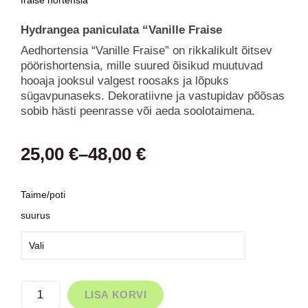
fraise hortensia
Hydrangea paniculata “Vanille Fraise
Aedhortensia “Vanille Fraise” on rikkalikult õitsev
pöörishortensia, mille suured õisikud muutuvad
hooaja jooksul valgest roosaks ja lõpuks
sügavpunaseks. Dekoratiivne ja vastupidav põõsas
sobib hästi peenrasse või aeda soolotaimena.
Hinnavahemik:
25,00
€
–
48,00
€
25,00 €
Aedhortensia
Taime/poti
´Vanille
kuni
suurus
Fraise`
48,00 €
kogus
LISA KORVI