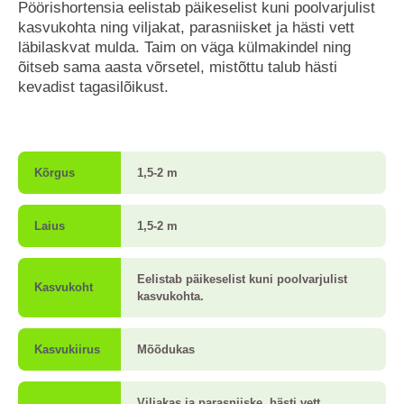
Pöörishortensia eelistab päikeselist kuni poolvarjulist
kasvukohta ning viljakat, parasniisket ja hästi vett
läbilaskvat mulda. Taim on väga külmakindel ning
õitseb sama aasta võrsetel, mistõttu talub hästi
kevadist tagasilõikust.
Kõrgus
1,5-2 m
Laius
1,5-2 m
Eelistab päikeselist kuni poolvarjulist
Kasvukoht
kasvukohta.
Kasvukiirus
Mõõdukas
Viljakas ja parasniiske, hästi vett