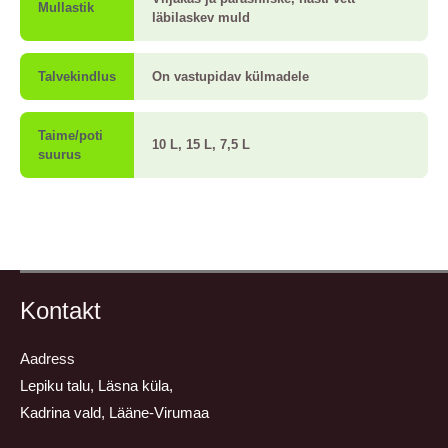
Mullastik
läbilaskev muld
Talvekindlus
On vastupidav külmadele
Taime/poti
10 L, 15 L, 7,5 L
suurus
Kontakt
Aadress
Lepiku talu, Läsna küla,
Kadrina vald, Lääne-Virumaa