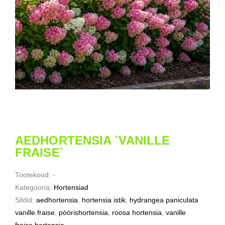
AEDHORTENSIA ´VANILLE
FRAISE`
Tootekood:
-
Kategooria:
Hortensiad
Sildid:
aedhortensia
,
hortensia istik
,
hydrangea paniculata
vanille fraise
,
pöörishortensia
,
roosa hortensia
,
vanille