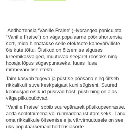
Aedhortensia ‘Vanille Fraise’ (Hydrangea paniculata
“Vanille Fraise”) on väga populaarne pöörishortensia
sort, mida hinnatakse selle efektsete kahevärviliste
õisikute tõttu. Õisikud on õitsemise alguses
kreemikasvalged, muutuvad seejärel roosaks ning
hooaja lõpus sügavpunaseks, luues ilusa
mitmevärvilise efekti.
Taim kasvab tugeva ja püstise põõsana ning õitseb
rikkalikult suve keskpaigast kuni sügiseni. Suured
koonusjad õisikud püsivad hästi püsti ning on aias
väga pilkupüüdvad.
“Vanille Fraise” sobib suurepäraselt püsikupeenrasse,
aeda soolotaimena või rühmadena istutamiseks. Tänu
oma rikkalikule õitsemisele ja värvimuutusele on see
üks populaarsemaid hortensiasorte.