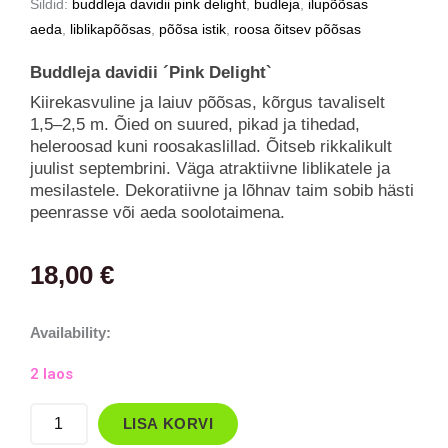
Sildid:
buddleja davidii pink delight
,
budleja
,
ilupõõsas
aeda
,
liblikapõõsas
,
põõsa istik
,
roosa õitsev põõsas
Buddleja davidii ´Pink Delight`
Kiirekasvuline ja laiuv põõsas, kõrgus tavaliselt
1,5–2,5 m. Õied on suured, pikad ja tihedad,
heleroosad kuni roosakaslillad. Õitseb rikkalikult
juulist septembrini. Väga atraktiivne liblikatele ja
mesilastele. Dekoratiivne ja lõhnav taim sobib hästi
peenrasse või aeda soolotaimena.
18,00
€
Buddleja
Availability:
davidii
2 laos
‘Pink
Delight’
LISA KORVI
(Liblikapõõsas)