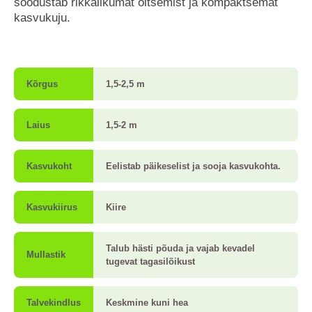
soodustab rikkalikumat õitsemist ja kompaktsemat
kasvukuju.
Kõrgus
1,5-2,5 m
Laius
1,5-2 m
Kasvukoht
Eelistab päikeselist ja sooja kasvukohta.
Kasvukiirus
Kiire
Talub hästi põuda ja vajab kevadel
Mullastik
tugevat tagasilõikust
Talvekindlus
Keskmine kuni hea