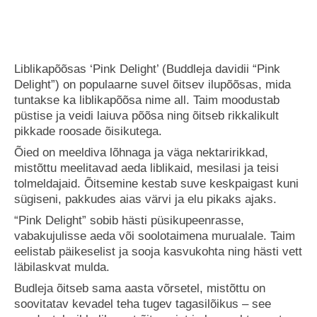
kogus
Liblikapõõsas ‘Pink Delight’ (Buddleja davidii “Pink
Delight”) on populaarne suvel õitsev ilupõõsas, mida
tuntakse ka liblikapõõsa nime all. Taim moodustab
püstise ja veidi laiuva põõsa ning õitseb rikkalikult
pikkade roosade õisikutega.
Õied on meeldiva lõhnaga ja väga nektaririkkad,
mistõttu meelitavad aeda liblikaid, mesilasi ja teisi
tolmeldajaid. Õitsemine kestab suve keskpaigast kuni
sügiseni, pakkudes aias värvi ja elu pikaks ajaks.
“Pink Delight” sobib hästi püsikupeenrasse,
vabakujulisse aeda või soolotaimena murualale. Taim
eelistab päikeselist ja sooja kasvukohta ning hästi vett
läbilaskvat mulda.
Budleja õitseb sama aasta võrsetel, mistõttu on
soovitatav kevadel teha tugev tagasilõikus – see