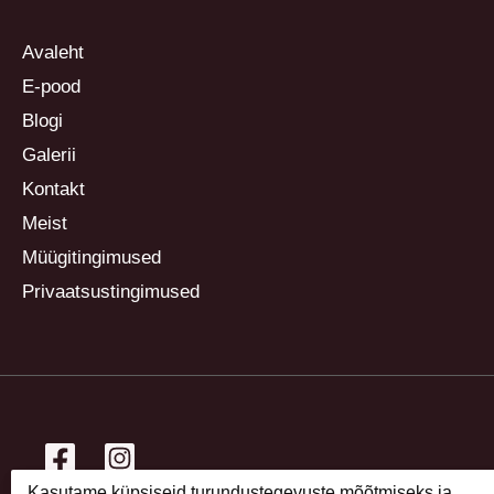
Avaleht
E-pood
Blogi
Galerii
Kontakt
Meist
Müügitingimused
Privaatsustingimused
Kasutame küpsiseid turundustegevuste mõõtmiseks ja