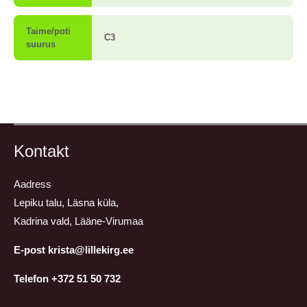
Taime/poti
C3
suurus
Kontakt
Aadress
Lepiku talu, Läsna küla,
Kadrina vald, Lääne-Virumaa
E-post krista@lillekirg.ee
Telefon +372 51 50 732