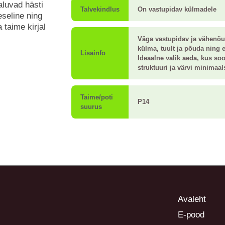
aluvad hästi
Talvekindlus
On vastupidav külmadele
seline ning
 taime kirjal
Väga vastupidav ja vähenõud
külma, tuult ja põuda ning 
Lisainfo
Ideaalne valik aeda, kus soo
struktuuri ja värvi minimaa
Taime/poti
P14
suurus
Avaleht
E-pood