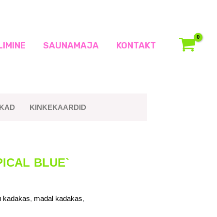
LIMINE
SAUNAMAJA
KONTAKT
IKAD
KINKEKAARDID
PICAL BLUE`
ju kadakas
,
madal kadakas
,