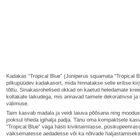
Kadakas “Tropical Blue” (Juniperus squamata “Tropical B
pilkupüüdev kadakasort, mida hinnatakse selle erilise kir
tõttu. Sinakasrohelised okkad on kaetud heledamate kree
kollakate laikudega, mis annavad taimele dekoratiivse ja
välimuse.
Taim kasvab madala ja veidi laiuva põõsana ning moodus
jooksul tiheda igihalja padja. Tänu oma kompaktsele kas
“Tropical Blue” väga hästi kiviktaimlasse, püsikupeenras
väiksematesse aedadesse või ka nõlvade haljastamiseks