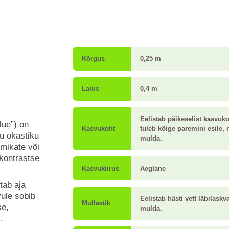
Kõrgus
0,25 m
Laius
0,4 m
Eelistab päikeselist kasvuk
lue”) on
Kasvukoht
tuleb kõige paremini esile, n
ju okastiku
mulda.
mikate või
 kontrastse
Kasvukiirus
Aeglane
tab aja
vule sobib
Eelistab hästi vett läbilask
Mullastik
se,
mulda.
.