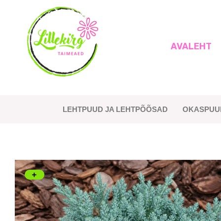
Skip
to
content
AVALEHT
Lillekirg taimeaed
LEHTPUUD JA LEHTPÕÕSAD
OKASPUU