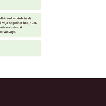
lik sort – talub hästi
ei vaja sagedast hooldust.
vitakse püsivat
lse vaevaga.