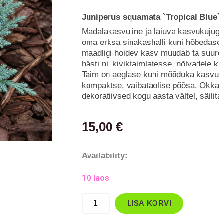
Juniperus squamata `Tropical Blue
Madalakasvuline ja laiuva kasvukuju
oma erksa sinakashalli kuni hõbedase
maadligi hoidev kasv muudab ta suur
hästi nii kiviktaimlatesse, nõlvadele
Taim on aeglase kuni mõõduka kasvu
kompaktse, vaibataolise põõsa. Okka
dekoratiivsed kogu aasta vältel, säili
15,00
€
Kadakas,
Availability:
kirju
10 laos
`Tropical
Blue`
LISA KORVI
kogus