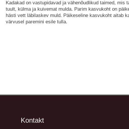
Kadakad on vastupidavad ja vähenõudlikud taimed, mis t
tuult, külma ja kuivemat mulda. Parim kasvukoht on päike
hästi vett läbilaskev muld. Päikeseline kasvukoht aitab ka
värvusel paremini esile tulla.
Kontakt