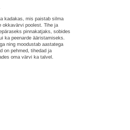
`
ga kadakas, mis paistab silma
 okkavärvi poolest. Tihe ja
epäraseks pinnakatjaks, sobides
 kui ka peenarde ääristamiseks.
ga ning moodustab aastatega
d on pehmed, tihedad ja
tades oma värvi ka talvel.