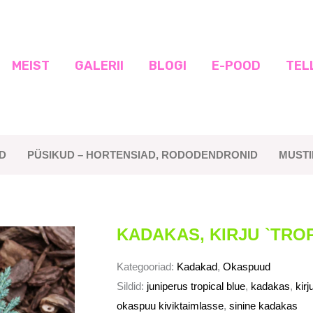
MEIST
GALERII
BLOGI
E-POOD
TEL
D
PÜSIKUD – HORTENSIAD, RODODENDRONID
MUST
KADAKAS, KIRJU `TRO
Kategooriad:
Kadakad
,
Okaspuud
Sildid:
juniperus tropical blue
,
kadakas
,
kir
okaspuu kiviktaimlasse
,
sinine kadakas