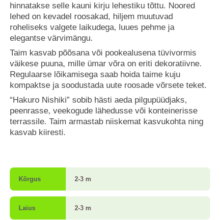
hinnatakse selle kauni kirju lehestiku tõttu. Noored
lehed on kevadel roosakad, hiljem muutuvad
roheliseks valgete laikudega, luues pehme ja
elegantse värvimängu.
Taim kasvab põõsana või pookealusena tüvivormis
väikese puuna, mille ümar võra on eriti dekoratiivne.
Regulaarse lõikamisega saab hoida taime kuju
kompaktse ja soodustada uute roosade võrsete teket.
“Hakuro Nishiki” sobib hästi aeda pilgupüüdjaks,
peenrasse, veekogude lähedusse või konteinerisse
terrassile. Taim armastab niiskemat kasvukohta ning
kasvab kiiresti.
Kõrgus
2-3 m
Laius
2-3 m