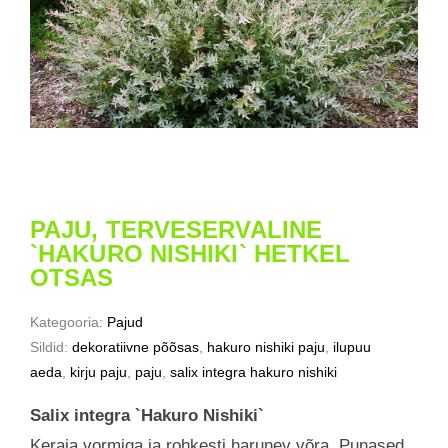
PAJU, TERVESERVALINE
`HAKURO NISHIKI` HETKEL
OTSAS
Kategooria:
Pajud
Sildid:
dekoratiivne põõsas
,
hakuro nishiki paju
,
ilupuu
aeda
,
kirju paju
,
paju
,
salix integra hakuro nishiki
Salix integra `Hakuro Nishiki`
Keraja vormiga ja rohkesti harunev võra. Punased