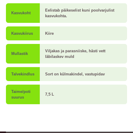
Eelistab päikeselist kuni poolvarjulist
Kasvukoht
kasvukohta.
Kasvukiirus
Kiire
Viljakas ja parasniiske, hästi vett
Mullastik
läbilaskev muld
Talvekindlus
Sort on külmakindel, vastupidav
Taime/poti
7,5 L
suurus