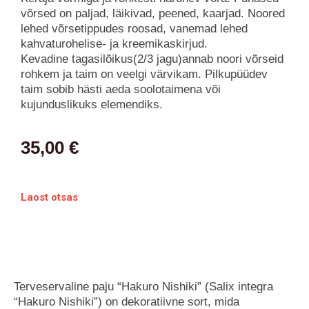
võrsed on paljad, läikivad, peened, kaarjad. Noored
lehed võrsetippudes roosad, vanemad lehed
kahvaturohelise- ja kreemikaskirjud.
Kevadine tagasilõikus(2/3 jagu)annab noori võrseid
rohkem ja taim on veelgi värvikam. Pilkupüüdev
taim sobib hästi aeda soolotaimena või
kujunduslikuks elemendiks.
35,00
€
Laost otsas
Terveservaline paju “Hakuro Nishiki” (Salix integra
“Hakuro Nishiki”) on dekoratiivne sort, mida