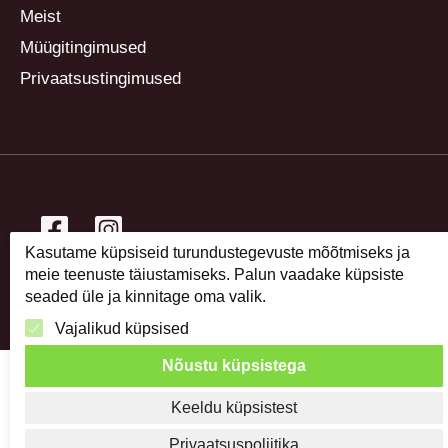
Meist
Müügitingimused
Privaatsustingimused
Kasutame küpsiseid turundustegevuste mõõtmiseks ja
meie teenuste täiustamiseks. Palun vaadake küpsiste
Copyright © 2026 Lillekirg taimeaed
seaded üle ja kinnitage oma valik.
Vajalikud küpsised
Nõustu küpsistega
Keeldu küpsistest
Privaatsuspoliitika