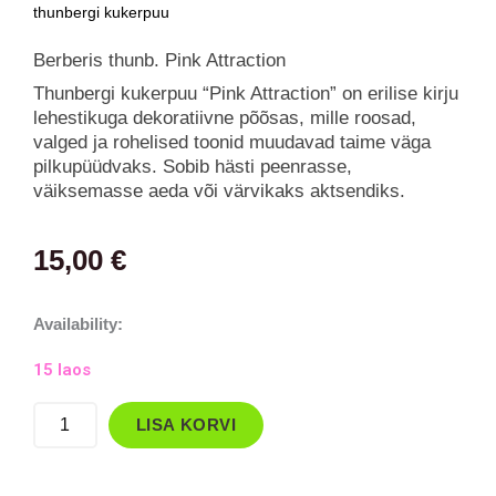
thunbergi kukerpuu
Berberis thunb. Pink Attraction
Thunbergi kukerpuu “Pink Attraction” on erilise kirju
lehestikuga dekoratiivne põõsas, mille roosad,
valged ja rohelised toonid muudavad taime väga
pilkupüüdvaks. Sobib hästi peenrasse,
väiksemasse aeda või värvikaks aktsendiks.
15,00
€
Thunbergi
Availability:
kukerpuu
15 laos
`Pink
Attraction`
LISA KORVI
kogus