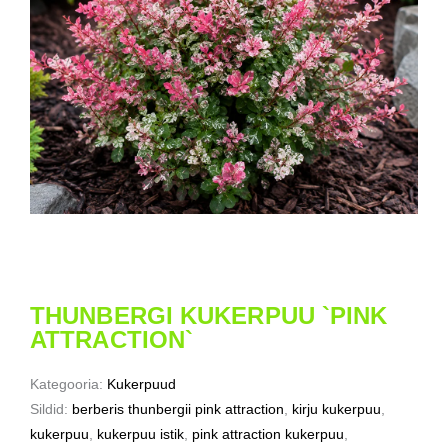
THUNBERGI KUKERPUU `PINK
ATTRACTION`
Kategooria:
Kukerpuud
Sildid:
berberis thunbergii pink attraction
,
kirju kukerpuu
,
kukerpuu
,
kukerpuu istik
,
pink attraction kukerpuu
,