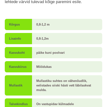
lehtede värvid tulevad kõige paremini esile.
Kõrgus
0,8-1,2 m
Lisainfo
0,8-1,2m
Kasvukoht
päike kuni poolvari
Kasvukiirus
Mõõdukas
Mullastiku suhtes on vähenõudlik,
Mullastik
eelistades siiski hästi vett läbilaskvat
mulda.
Talvekindlus
On vastupidav külmadele