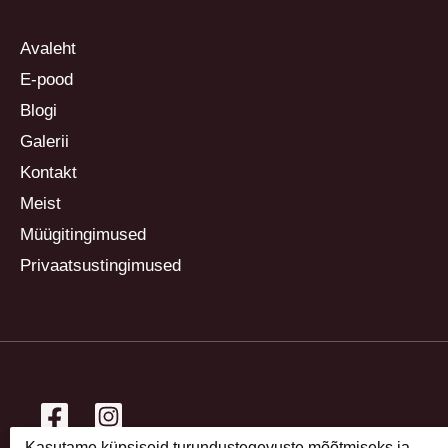
Avaleht
E-pood
Blogi
Galerii
Kontakt
Meist
Müügitingimused
Privaatsustingimused
Kasutame küpsiseid turundustegevuste mõõtmiseks ja