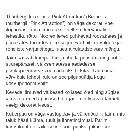
Thunbergi kukerpuu ‘Pink Attraction’ (Berberis
thunbergii “Pink Attraction”) on väga dekoratiivne
ilupõõsas, mida hinnatakse selle mitmevärvilise
lehestiku tõttu. Noored lehed puhkevad roosakates ja
punakates toonides ning segunevad hiljem valgete ja
roheliste varjunditega, luues ainulaadse värvimängu.
Taim kasvab kompaktse ja tiheda põõsana ning sobib
suurepäraselt väiksematesse aedadesse,
püsikupeenrasse või madalaks hekiks. Tänu oma
värvikale lehestikule on see pilgupüüdja kogu
kasvuperioodi vältel.
Kevadel ilmuvad väikesed kollased õied ning sügisel
võivad areneda punased marjad, mis lisavad taimele
veelgi dekoratiivsust.
Kukerpuu on väga vastupidav ja vähenõudlik taim, mis
talub hästi külma, tuult ja linnatingimusi. Parim
kasvukoht on päikeseline kuni poolvarjuline, kus