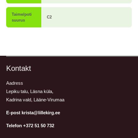
Taime/poti
C2
suurus
Kontakt
Aadress
Lepiku talu, Läsna küla,
Kadrina vald, Lääne-Virumaa
E-post krista@lillekirg.ee
Telefon +372 51 50 732