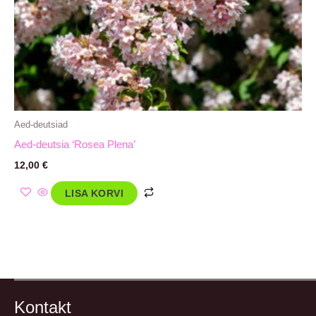
Aed-deutsiad
Aed-deutsia ‘Rosea Plena’
12,00
€
LISA KORVI
Kontakt