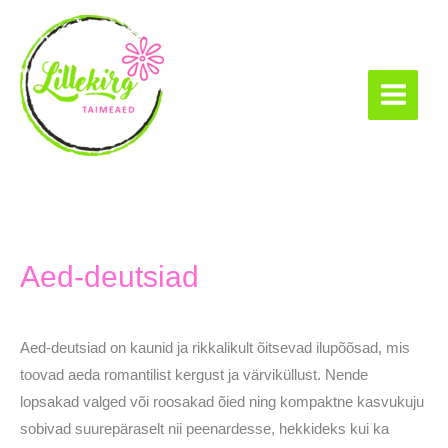
Skip
to
content
Lillekirg taimeaed
Aed-deutsiad
Aed-deutsiad on kaunid ja rikkalikult õitsevad ilupõõsad, mis
toovad aeda romantilist kergust ja värviküllust. Nende
lopsakad valged või roosakad õied ning kompaktne kasvukuju
sobivad suurepäraselt nii peenardesse, hekkideks kui ka