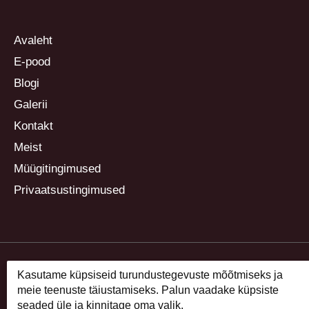
Avaleht
E-pood
Blogi
Galerii
Kontakt
Meist
Müügitingimused
Privaatsustingimused
Kasutame küpsiseid turundustegevuste mõõtmiseks ja
meie teenuste täiustamiseks. Palun vaadake küpsiste
seaded üle ja kinnitage oma valik.