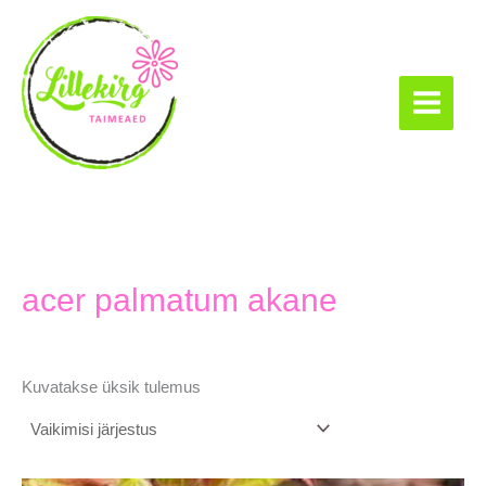
Skip
to
content
Lillekirg taimeaed
acer palmatum akane
Kuvatakse üksik tulemus