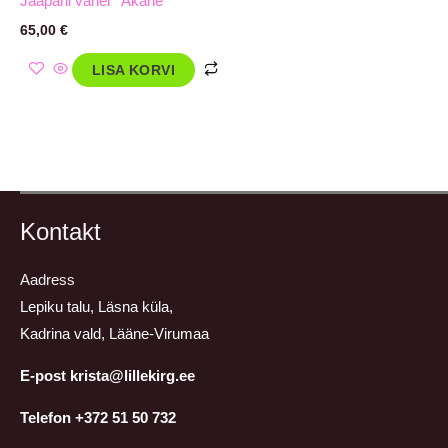
Jaapani vaher `Akane`
65,00
€
LISA KORVI
Kontakt
Aadress
Lepiku talu, Läsna küla,
Kadrina vald, Lääne-Virumaa
E-post krista@lillekirg.ee
Telefon +372 51 50 732