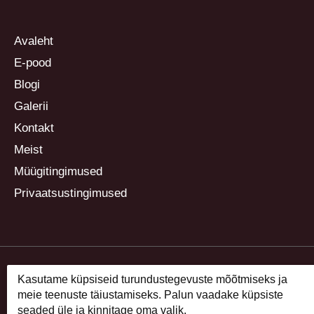
Avaleht
E-pood
Blogi
Galerii
Kontakt
Meist
Müügitingimused
Privaatsustingimused
Kasutame küpsiseid turundustegevuste mõõtmiseks ja
meie teenuste täiustamiseks. Palun vaadake küpsiste
seaded üle ja kinnitage oma valik.