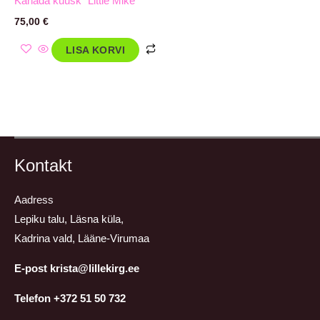
Kanada kuusk `Little Mike`
75,00
€
LISA KORVI
Kontakt
Aadress
Lepiku talu, Läsna küla,
Kadrina vald, Lääne-Virumaa
E-post krista@lillekirg.ee
Telefon +372 51 50 732