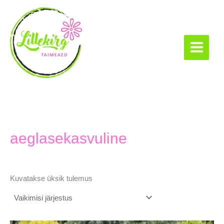
Skip
to
content
Lillekirg taimeaed
aeglasekasvuline
Kuvatakse üksik tulemus