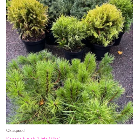
Okaspuud