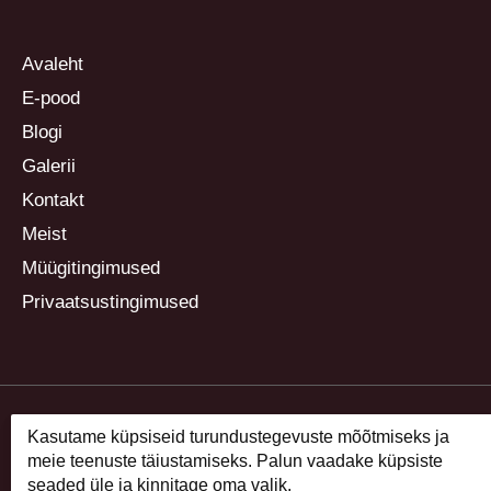
Avaleht
E-pood
Blogi
Galerii
Kontakt
Meist
Müügitingimused
Privaatsustingimused
Kasutame küpsiseid turundustegevuste mõõtmiseks ja
meie teenuste täiustamiseks. Palun vaadake küpsiste
seaded üle ja kinnitage oma valik.