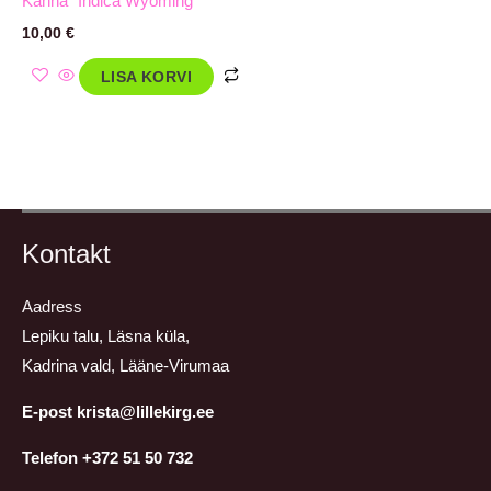
Kanna “Indica Wyoming “
10,00
€
LISA KORVI
Kontakt
Aadress
Lepiku talu, Läsna küla,
Kadrina vald, Lääne-Virumaa
E-post krista@lillekirg.ee
Telefon +372 51 50 732