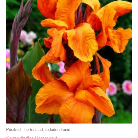
Püsikud - hortensiad, rododendronid