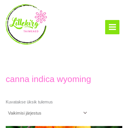
Skip
to
content
Lillekirg taimeaed
canna indica wyoming
Kuvatakse üksik tulemus