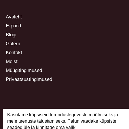
Avaleht
E-pood
Blogi
Galerii
Kontakt
Meist
Müügitingimused
Privaatsustingimused
Kasutame küpsiseid turundustegevuste mõõtmiseks ja
meie teenuste täiustamiseks. Palun vaadake küpsiste
seaded üle ja kinnitage oma valik.