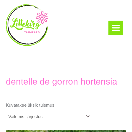
Skip
to
content
Lillekirg taimeaed
dentelle de gorron hortensia
Kuvatakse üksik tulemus