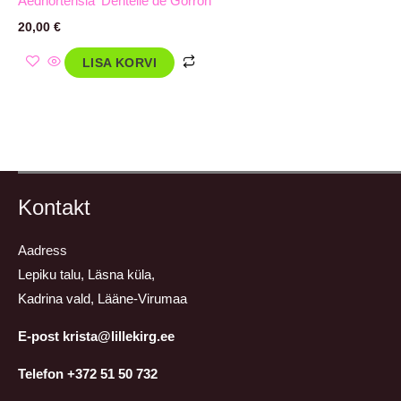
Aedhortensia ‘Dentelle de Gorron’
20,00
€
LISA KORVI
Kontakt
Aadress
Lepiku talu, Läsna küla,
Kadrina vald, Lääne-Virumaa
E-post krista@lillekirg.ee
Telefon +372 51 50 732