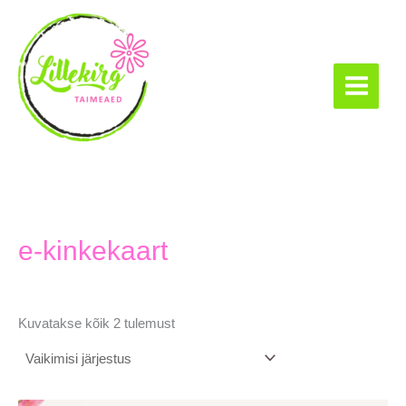
Skip
to
content
Lillekirg taimeaed
e-kinkekaart
Kuvatakse kõik 2 tulemust