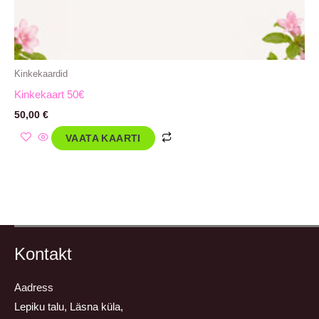
Kinkekaardid
Kinkekaart 50€
50,00
€
VAATA KAARTI
Kontakt
Aadress
Lepiku talu, Läsna küla,