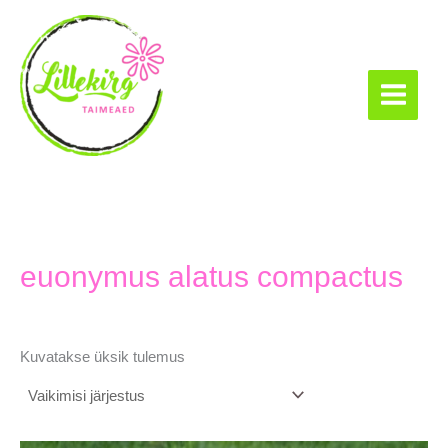
Skip
to
content
Lillekirg taimeaed
euonymus alatus compactus
Kuvatakse üksik tulemus