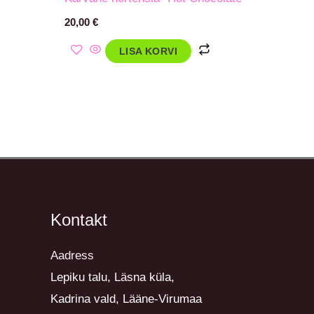
20,00
€
LISA KORVI
Kontakt
Aadress
Lepiku talu, Läsna küla,
Kadrina vald, Lääne-Virumaa