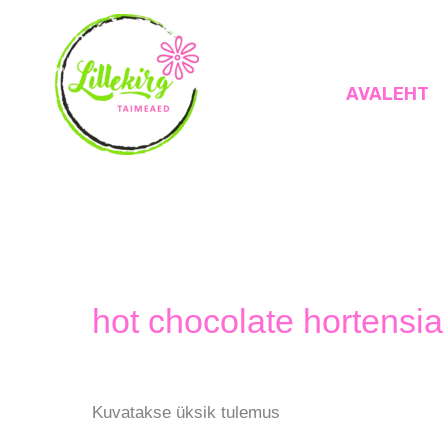
Skip
to
content
AVALEHT
Lillekirg taimeaed
hot chocolate hortensia
Kuvatakse üksik tulemus