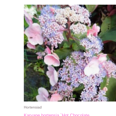
Hortensiad
Karvane hortensia `Hot Chocolate