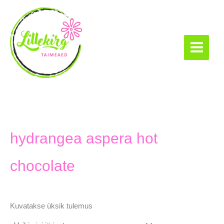
Skip
to
content
Lillekirg taimeaed
hydrangea aspera hot
chocolate
Kuvatakse üksik tulemus