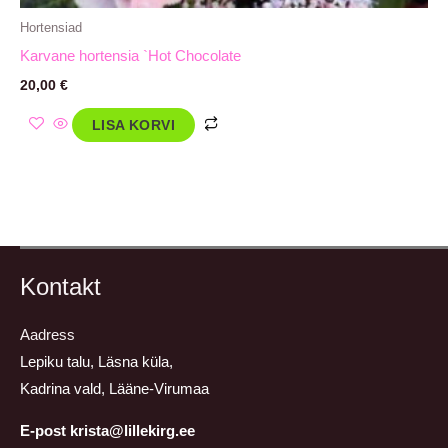
Hortensiad
Karvane hortensia `Hot Chocolate
20,00
€
LISA KORVI
Kontakt
Aadress
Lepiku talu, Läsna küla,
Kadrina vald, Lääne-Virumaa
E-post krista@lillekirg.ee