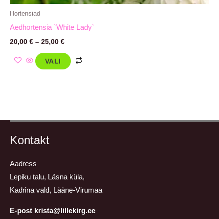
Hortensiad
Aedhortensia `White Lady`
20,00
€
–
25,00
€
VALI
Kontakt
Aadress
Lepiku talu, Läsna küla,
Kadrina vald, Lääne-Virumaa
E-post krista@lillekirg.ee