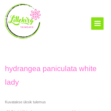
Skip
to
content
Lillekirg taimeaed
hydrangea paniculata white
lady
Kuvatakse üksik tulemus