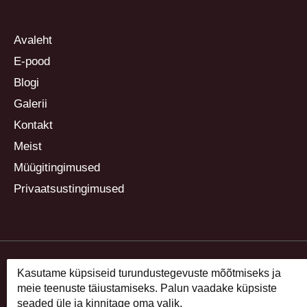
Avaleht
E-pood
Blogi
Galerii
Kontakt
Meist
Müügitingimused
Privaatsustingimused
Kasutame küpsiseid turundustegevuste mõõtmiseks ja
meie teenuste täiustamiseks. Palun vaadake küpsiste
seaded üle ja kinnitage oma valik.