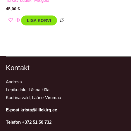
Torkav kuusk `Maigold`
45,00
€
LISA KORVI
Kontakt
Aadress
Lepiku talu, Läsna küla,
Kadrina vald, Lääne-Virumaa
E-post krista@lillekirg.ee
Telefon +372 51 50 732