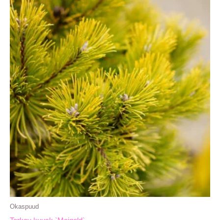
Okaspuud