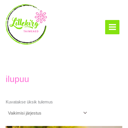
Skip
to
content
Lillekirg taimeaed
ilupuu
Kuvatakse üksik tulemus