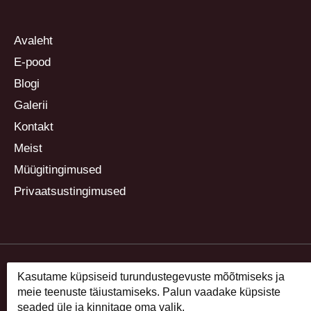
Avaleht
E-pood
Blogi
Galerii
Kontakt
Meist
Müügitingimused
Privaatsustingimused
Kasutame küpsiseid turundustegevuste mõõtmiseks ja
meie teenuste täiustamiseks. Palun vaadake küpsiste
seaded üle ja kinnitage oma valik.