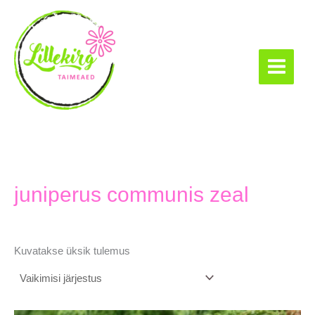
Skip
to
content
Lillekirg taimeaed
juniperus communis zeal
Kuvatakse üksik tulemus