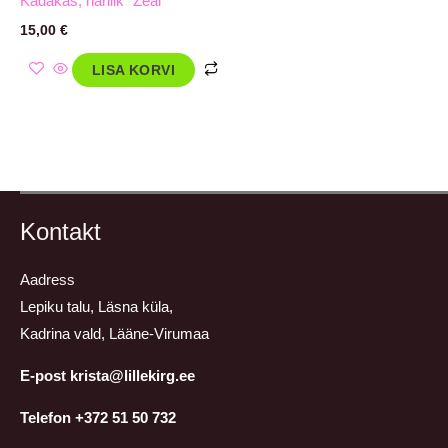
Kadakas, harilik `Zeal`
15,00
€
LISA KORVI
Kontakt
Aadress
Lepiku talu, Läsna küla,
Kadrina vald, Lääne-Virumaa
E-post krista@lillekirg.ee
Telefon +372 51 50 732