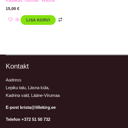
Kadakas, roomav ´Wiltonii`
15,00
€
LISA KORVI
Kontakt
Aadress
Lepiku talu, Läsna küla,
Kadrina vald, Lääne-Virumaa
E-post krista@lillekirg.ee
Telefon +372 51 50 732