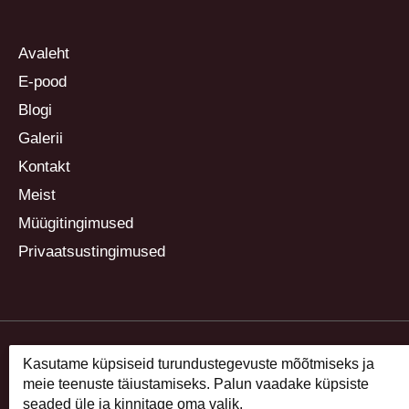
Avaleht
E-pood
Blogi
Galerii
Kontakt
Meist
Müügitingimused
Privaatsustingimused
Kasutame küpsiseid turundustegevuste mõõtmiseks ja
meie teenuste täiustamiseks. Palun vaadake küpsiste
seaded üle ja kinnitage oma valik.