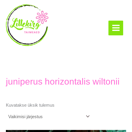
Skip
to
content
Lillekirg taimeaed
juniperus horizontalis wiltonii
Kuvatakse üksik tulemus