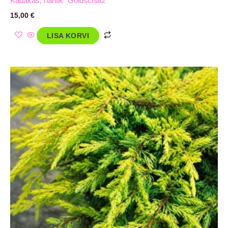
Kadakas, harilik `Goldschatz`
15,00
€
LISA KORVI