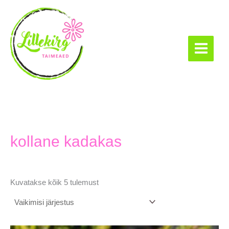
Skip
to
content
Lillekirg taimeaed
kollane kadakas
Kuvatakse kõik 5 tulemust