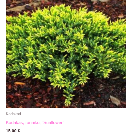
Kadakad
Kadakas, ranniku, `Sunflower`
15,00
€