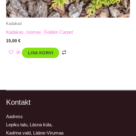
Kadakad
Kadakas, roomav ´Golden Carpet`
15,00
€
LISA KORVI
Kontakt
Aadress
Lepiku talu, Läsna küla,
Kadrina vald, Lääne-Virumaa