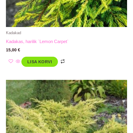
Kadakad
Kadakas, harilik `Lemon Carpet`
15,00
€
LISA KORVI