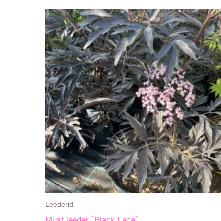
Leederid
Must leeder `Black Lace`