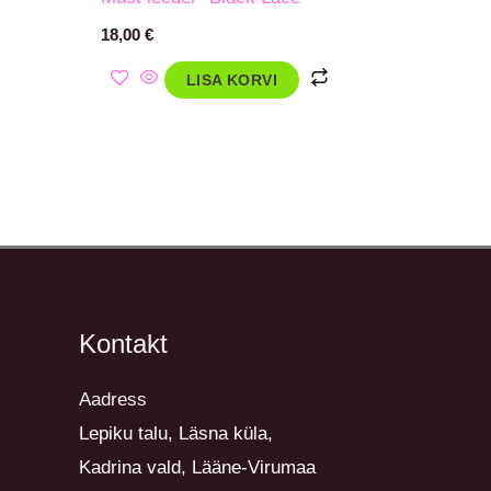
18,00
€
LISA KORVI
Kontakt
Aadress
Lepiku talu, Läsna küla,
Kadrina vald, Lääne-Virumaa