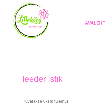
Skip
to
content
AVALEHT
Lillekirg taimeaed
leeder istik
Kuvatakse üksik tulemus