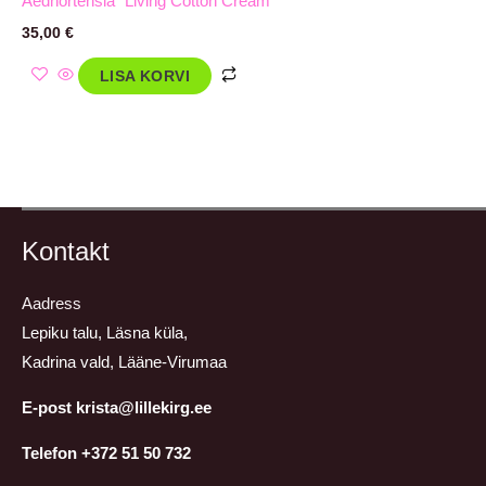
Aedhortensia `Living Cotton Cream
35,00
€
LISA KORVI
Kontakt
Aadress
Lepiku talu, Läsna küla,
Kadrina vald, Lääne-Virumaa
E-post krista@lillekirg.ee
Telefon +372 51 50 732