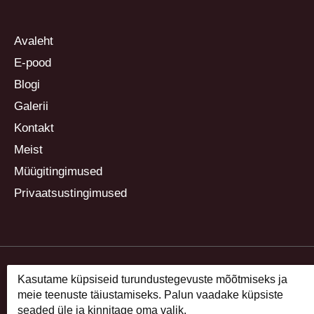
Avaleht
E-pood
Blogi
Galerii
Kontakt
Meist
Müügitingimused
Privaatsustingimused
Kasutame küpsiseid turundustegevuste mõõtmiseks ja
meie teenuste täiustamiseks. Palun vaadake küpsiste
seaded üle ja kinnitage oma valik.