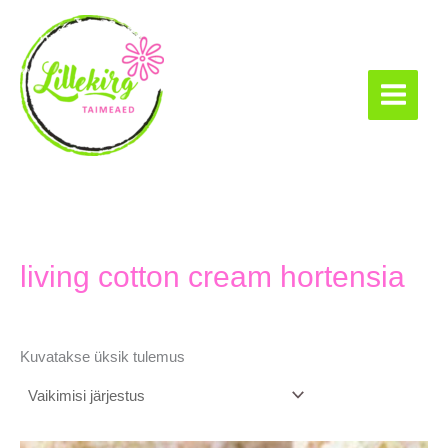
Skip
to
content
Lillekirg taimeaed
living cotton cream hortensia
Kuvatakse üksik tulemus