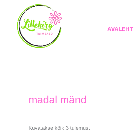
Skip
to
content
AVALEHT
Lillekirg taimeaed
madal mänd
Kuvatakse kõik 3 tulemust