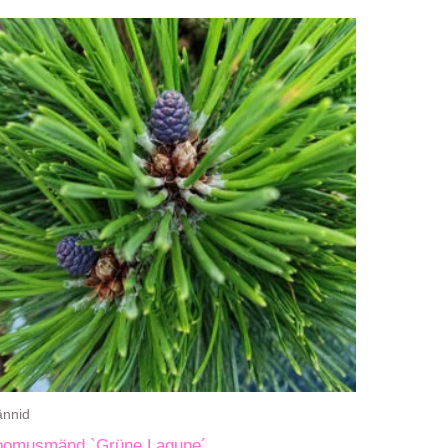
nnid
oomusmänd `Grüne Lagune´