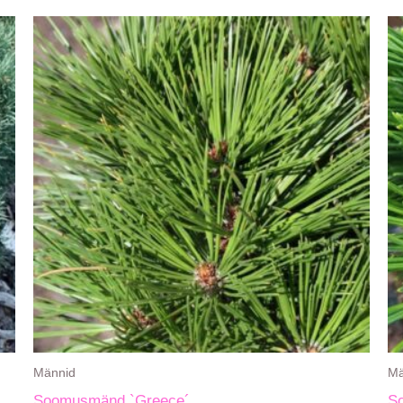
Männid
Mä
Soomusmänd `Greece´
S