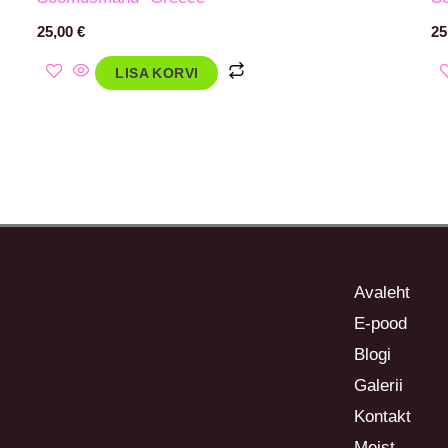
25,00
€
25
LISA KORVI
Avaleht
E-pood
Blogi
Galerii
Kontakt
Meist