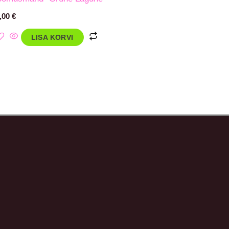
,00
€
LISA KORVI