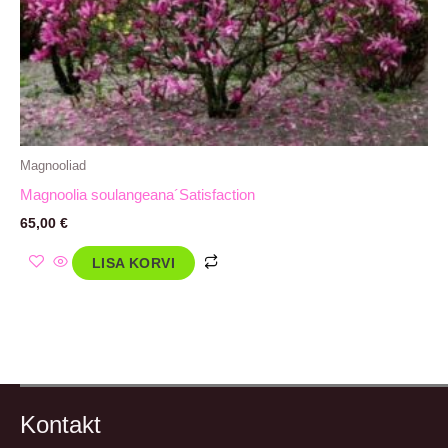
Magnooliad
Magnoolia soulangeana´Satisfaction
65,00
€
LISA KORVI
Kontakt