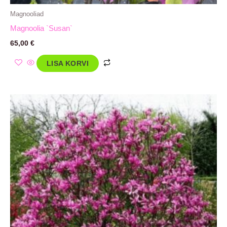
Magnooliad
Magnoolia `Susan`
65,00
€
LISA KORVI