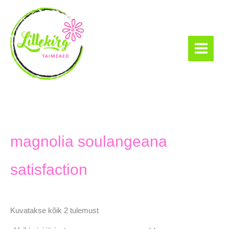
Skip
to
content
Lillekirg taimeaed
magnolia soulangeana
satisfaction
Kuvatakse kõik 2 tulemust