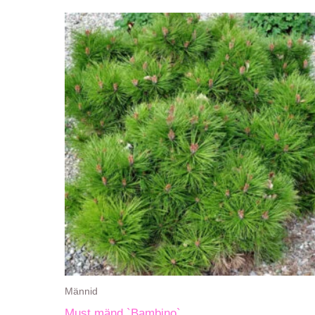
Männid
Must mänd `Bambino`