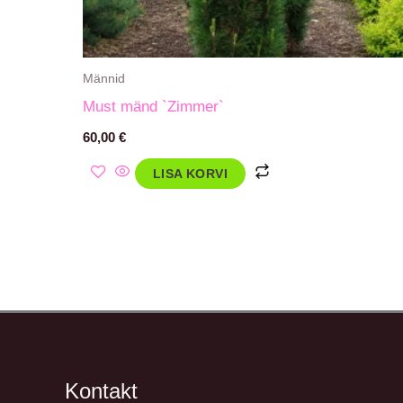
Männid
Must mänd `Zimmer`
60,00
€
LISA KORVI
Kontakt