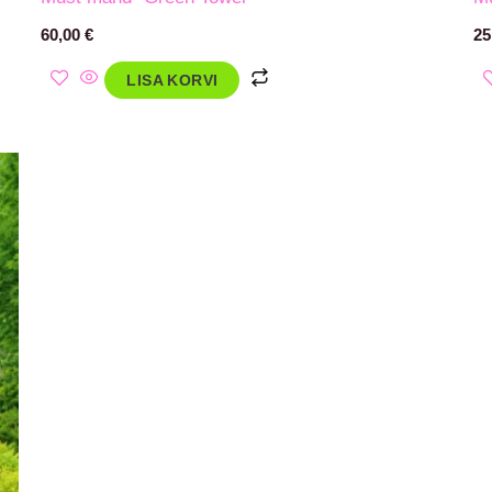
60,00
€
25
LISA KORVI