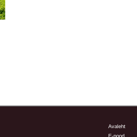
Avaleht
E-pood