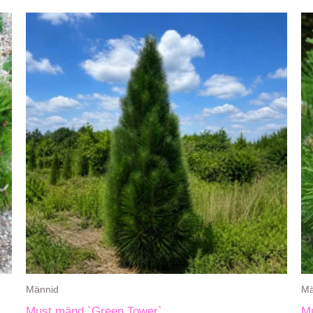
Männid
Mä
Must mänd `Green Tower`
M