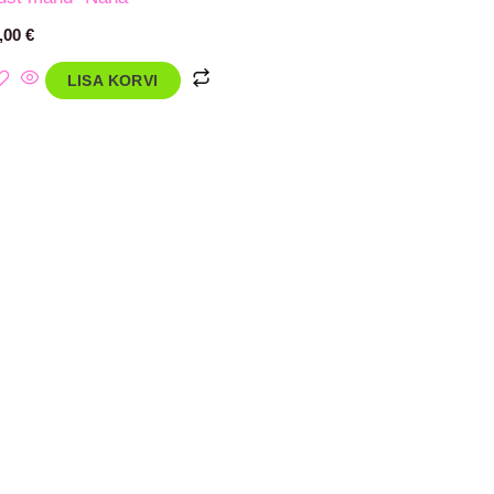
,00
€
LISA KORVI