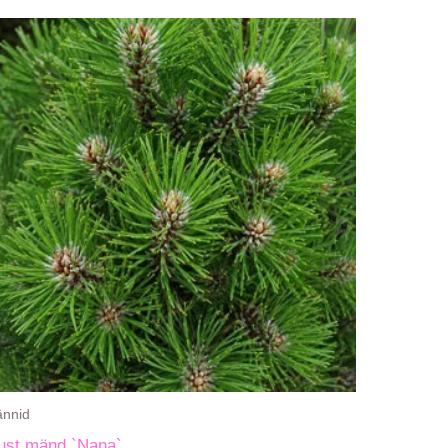
nnid
ust mänd `Nana`