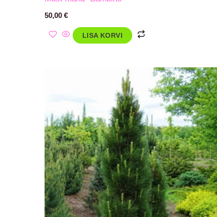
50,00
€
LISA KORVI