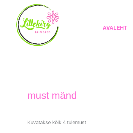
Skip
to
content
AVALEHT
Lillekirg taimeaed
must mänd
Kuvatakse kõik 4 tulemust