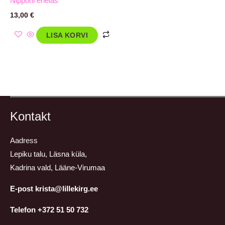
Nipponi enelas
13,00
€
LISA KORVI
Kontakt
Aadress
Lepiku talu, Läsna küla,
Kadrina vald, Lääne-Virumaa
E-post krista@lillekirg.ee
Telefon +372 51 50 732