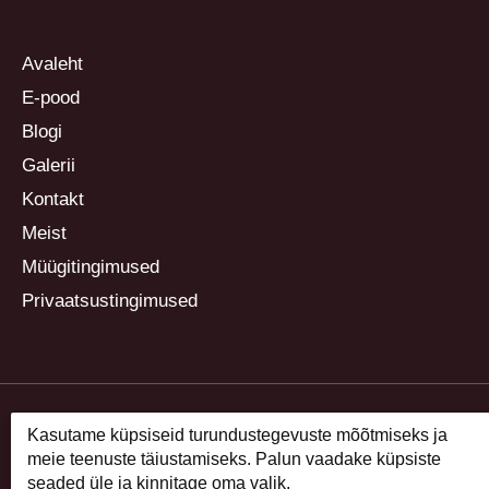
Avaleht
E-pood
Blogi
Galerii
Kontakt
Meist
Müügitingimused
Privaatsustingimused
Kasutame küpsiseid turundustegevuste mõõtmiseks ja
meie teenuste täiustamiseks. Palun vaadake küpsiste
seaded üle ja kinnitage oma valik.