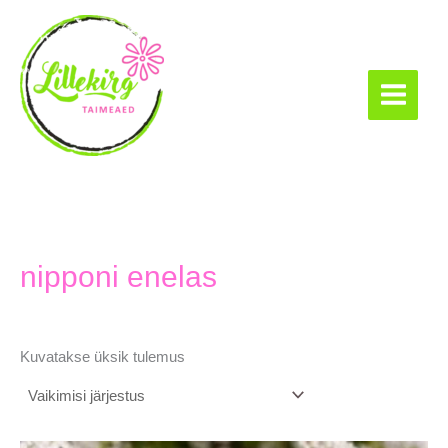
Skip
to
content
Lillekirg taimeaed
nipponi enelas
Kuvatakse üksik tulemus