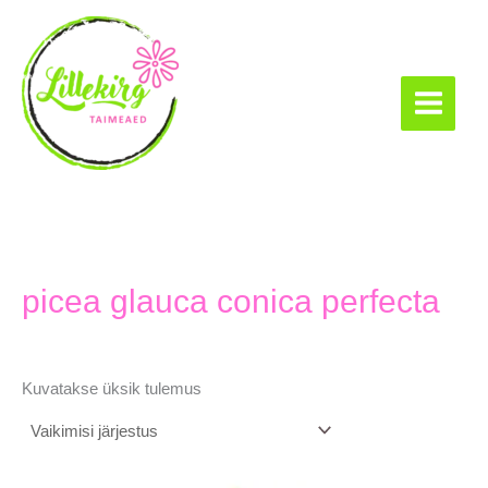
Skip
to
content
Lillekirg taimeaed
picea glauca conica perfecta
Kuvatakse üksik tulemus