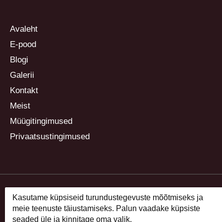
Avaleht
E-pood
Blogi
Galerii
Kontakt
Meist
Müügitingimused
Privaatsustingimused
Kasutame küpsiseid turundustegevuste mõõtmiseks ja
meie teenuste täiustamiseks. Palun vaadake küpsiste
seaded üle ja kinnitage oma valik.