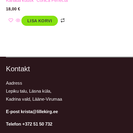
Kanada kuusk `Conica Perfecta`
18,00
€
LISA KORVI
Kontakt
Aadress
Lepiku talu, Läsna küla,
Kadrina vald, Lääne-Virumaa
E-post krista@lillekirg.ee
Telefon +372 51 50 732