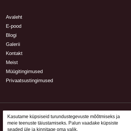
Avaleht
E-pood
Blogi
Galerii
Kontakt
Meist
Müügitingimused
Privaatsustingimused
Kasutame küpsiseid turundustegevuste mõõtmiseks ja
meie teenuste täiustamiseks. Palun vaadake küpsiste
seaded üle ja kinnitage oma valik.