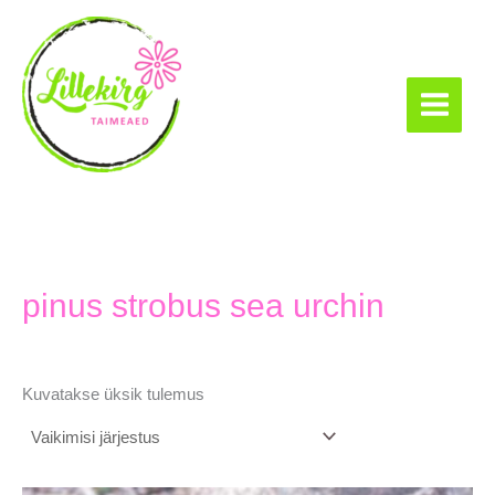
Skip
to
content
Lillekirg taimeaed
pinus strobus sea urchin
Kuvatakse üksik tulemus