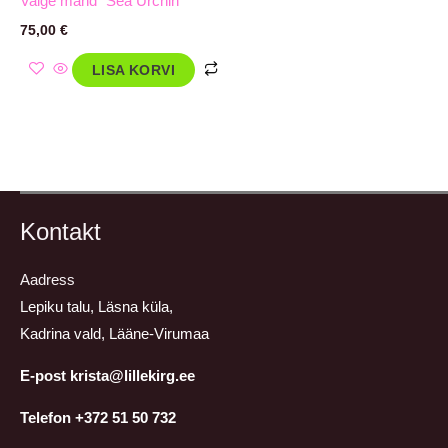
Valge mänd `Sea Urchin`
75,00
€
LISA KORVI
Kontakt
Aadress
Lepiku talu, Läsna küla,
Kadrina vald, Lääne-Virumaa
E-post krista@lillekirg.ee
Telefon +372 51 50 732