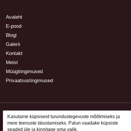
Avaleht
E-pood
Blogi
Galerii
Kontakt
Meist
Müügitingimused
Privaatsustingimused
Kasutame küpsiseid turundustegevuste mõõtmiseks ja
meie teenuste täiustamiseks. Palun vaadake küpsiste
seaded üle ja kinnitage oma valik.