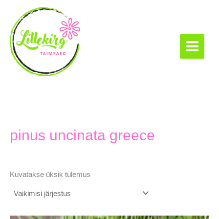
Skip
to
content
Lillekirg taimeaed
pinus uncinata greece
Kuvatakse üksik tulemus