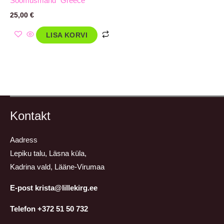
Soomusmänd `Greece´
25,00
€
LISA KORVI
Kontakt
Aadress
Lepiku talu, Läsna küla,
Kadrina vald, Lääne-Virumaa
E-post krista@lillekirg.ee
Telefon +372 51 50 732