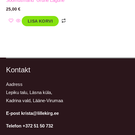
Soomusmänd `Grüne Lagune´
25,00
€
LISA KORVI
Kontakt
Aadress
Lepiku talu, Läsna küla,
Kadrina vald, Lääne-Virumaa
E-post krista@lillekirg.ee
Telefon +372 51 50 732