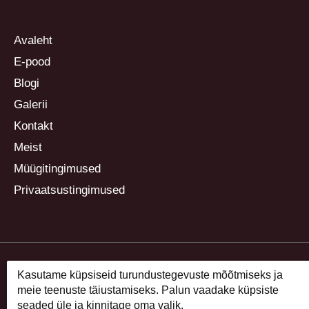
Avaleht
E-pood
Blogi
Galerii
Kontakt
Meist
Müügitingimused
Privaatsustingimused
Kasutame küpsiseid turundustegevuste mõõtmiseks ja
meie teenuste täiustamiseks. Palun vaadake küpsiste
seaded üle ja kinnitage oma valik.