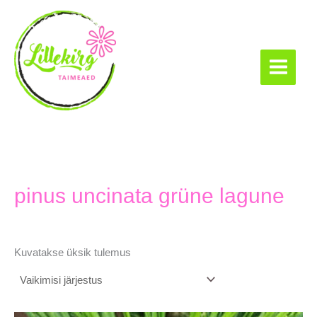
Skip
to
content
Lillekirg taimeaed
pinus uncinata grüne lagune
Kuvatakse üksik tulemus