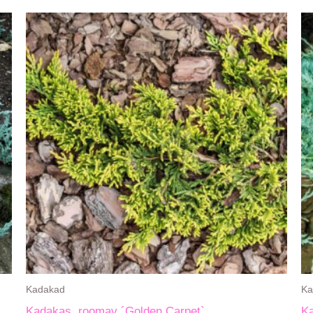
Kadakad
Ka
Kadakas, roomav ´Golden Carpet`
Ka