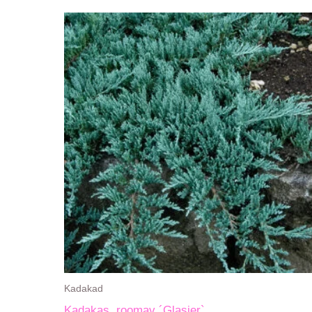
Kadakad
Kadakas, roomav ´Glasier`