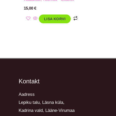
15,00
€
LISA KORVI
Kontakt
Aadress
Lepiku talu, Läsna küla,
Kadrina vald, Lääne-Virumaa