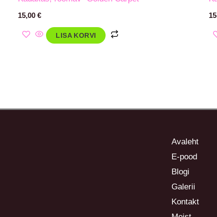
15,00
€
15
LISA KORVI
Avaleht
E-pood
Blogi
Galerii
Kontakt
Meist