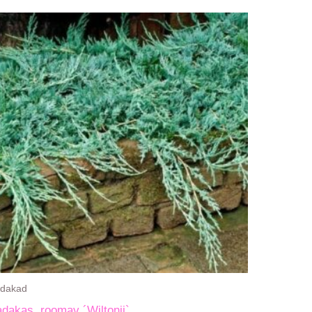
dakad
dakas, roomav ´Wiltonii`