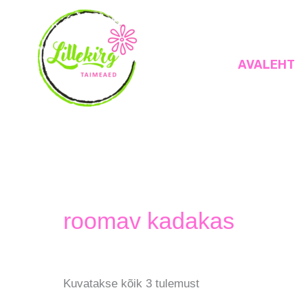
Skip
to
content
AVALEHT
Lillekirg taimeaed
roomav kadakas
Kuvatakse kõik 3 tulemust