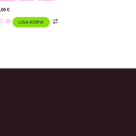
,00
€
LISA KORVI