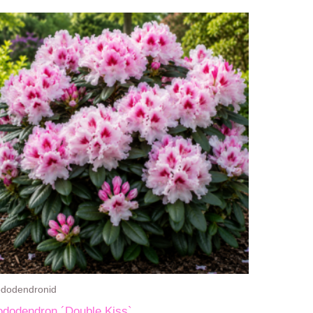
dodendronid
dodendron ´Double Kiss`