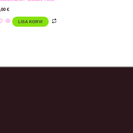
,00
€
LISA KORVI