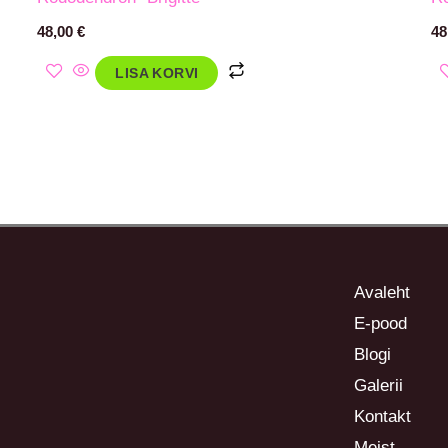
48,00
€
48
LISA KORVI
Avaleht
E-pood
Blogi
Galerii
Kontakt
Meist