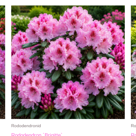
Rododendronid
Ro
Rododendron ´Brigitte`
Ro