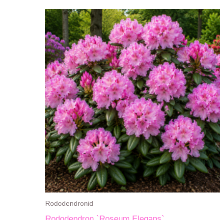
Rododendronid
Rododendron `Roseum Elegans`