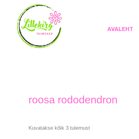
Skip
to
content
AVALEHT
Lillekirg taimeaed
roosa rododendron
Kuvatakse kõik 3 tulemust