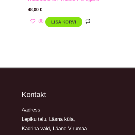
48,00
€
LISA KORVI
Kontakt
Aadress
Lepiku talu, Läsna küla,
Kadrina vald, Lääne-Virumaa