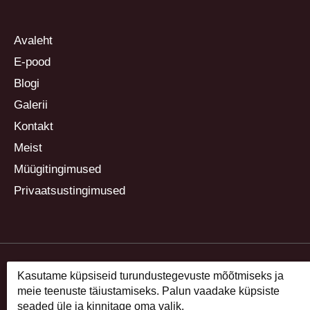
Avaleht
E-pood
Blogi
Galerii
Kontakt
Meist
Müügitingimused
Privaatsustingimused
Kasutame küpsiseid turundustegevuste mõõtmiseks ja
meie teenuste täiustamiseks. Palun vaadake küpsiste
seaded üle ja kinnitage oma valik.