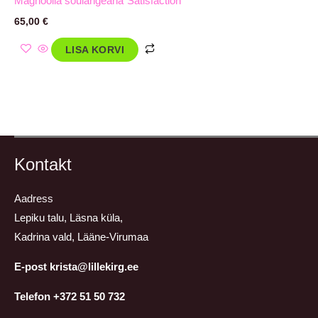
Magnoolia soulangeana´Satisfaction
65,00
€
LISA KORVI
Kontakt
Aadress
Lepiku talu, Läsna küla,
Kadrina vald, Lääne-Virumaa
E-post krista@lillekirg.ee
Telefon +372 51 50 732