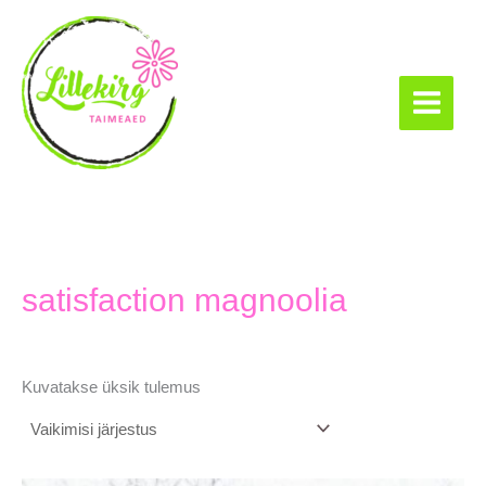
Skip
to
content
Lillekirg taimeaed
satisfaction magnoolia
Kuvatakse üksik tulemus