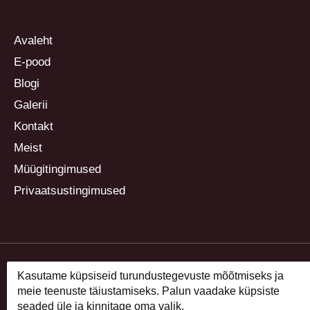
Avaleht
E-pood
Blogi
Galerii
Kontakt
Meist
Müügitingimused
Privaatsustingimused
Kasutame küpsiseid turundustegevuste mõõtmiseks ja
meie teenuste täiustamiseks. Palun vaadake küpsiste
seaded üle ja kinnitage oma valik.