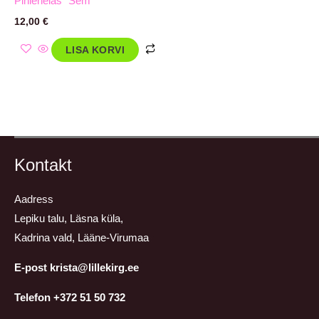
Pihlenelas “Sem”
12,00
€
LISA KORVI
Kontakt
Aadress
Lepiku talu, Läsna küla,
Kadrina vald, Lääne-Virumaa
E-post krista@lillekirg.ee
Telefon +372 51 50 732