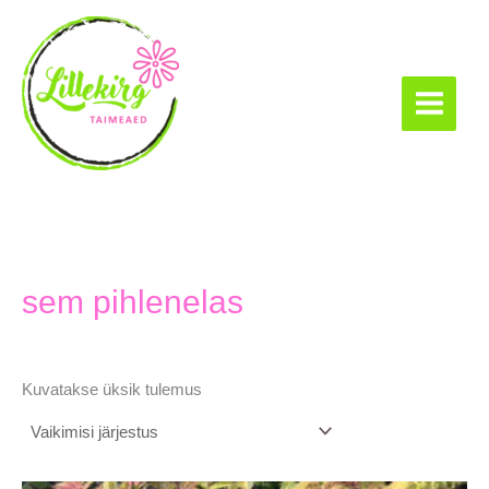
Skip
to
content
Lillekirg taimeaed
sem pihlenelas
Kuvatakse üksik tulemus