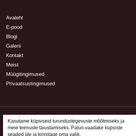
Avaleht
E-pood
Blogi
Galerii
Kontakt
Meist
Müügitingimused
Privaatsustingimused
Kasutame küpsiseid turundustegevuste mõõtmiseks ja
meie teenuste täiustamiseks. Palun vaadake küpsiste
seaded üle ja kinnitage oma valik.