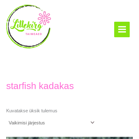
Skip
to
content
Lillekirg taimeaed
starfish kadakas
Kuvatakse üksik tulemus