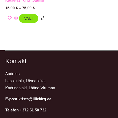
Kadakas, kirju `Starfish`
15,00
€
–
75,00
€
VALI
Kontakt
Aadress
Lepiku talu, Läsna küla,
Kadrina vald, Lääne-Virumaa
E-post krista@lillekirg.ee
Telefon +372 51 50 732