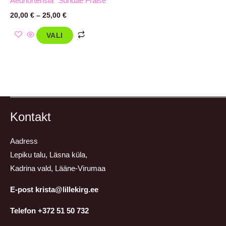
Aedhortensia `Sundae Fraise`
20,00
€
–
25,00
€
VALI
Kontakt
Aadress
Lepiku talu, Läsna küla,
Kadrina vald, Lääne-Virumaa
E-post krista@lillekirg.ee
Telefon +372 51 50 732