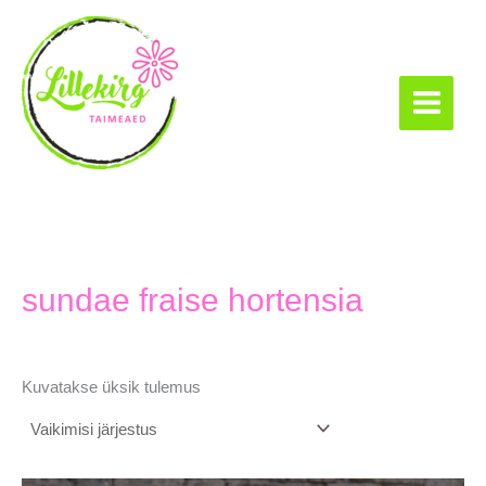
Skip
to
content
Lillekirg taimeaed
sundae fraise hortensia
Kuvatakse üksik tulemus