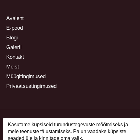
Avaleht
E-pood
Blogi
Galerii
Kontakt
Meist
Müügitingimused
Privaatsustingimused
Kasutame küpsiseid turundustegevuste mõõtmiseks ja
meie teenuste täiustamiseks. Palun vaadake küpsiste
seaded üle ja kinnitage oma valik.