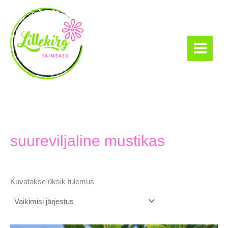
Skip
to
content
Lillekirg taimeaed
suureviljaline mustikas
Kuvatakse üksik tulemus