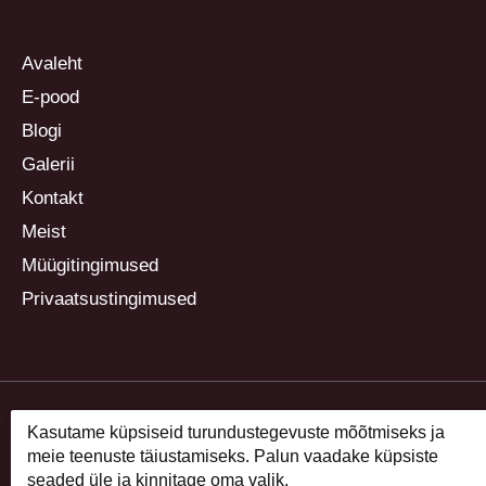
Avaleht
E-pood
Blogi
Galerii
Kontakt
Meist
Müügitingimused
Privaatsustingimused
Kasutame küpsiseid turundustegevuste mõõtmiseks ja
meie teenuste täiustamiseks. Palun vaadake küpsiste
seaded üle ja kinnitage oma valik.