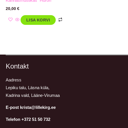
Kännasmustikas `Huron`
20,00
€
LISA KORVI
Kontakt
Aadress
Lepiku talu, Läsna küla,
Kadrina vald, Lääne-Virumaa
E-post krista@lillekirg.ee
Telefon +372 51 50 732