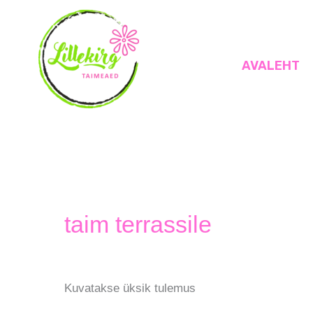
Skip
to
content
AVALEHT
Lillekirg taimeaed
taim terrassile
Kuvatakse üksik tulemus