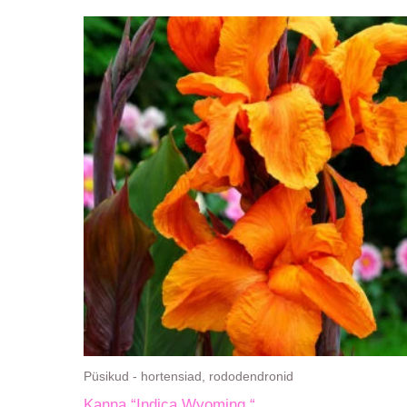
Püsikud - hortensiad, rododendronid
Kanna “Indica Wyoming “