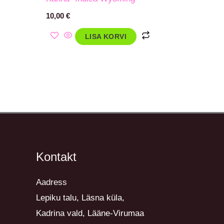
10,00
€
LISA KORVI
Kontakt
Aadress
Lepiku talu, Läsna küla,
Kadrina vald, Lääne-Virumaa