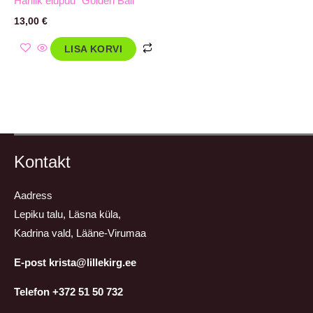
Harilik elupuu ´Golden Ball´
13,00
€
LISA KORVI
Kontakt
Aadress
Lepiku talu, Läsna küla,
Kadrina vald, Lääne-Virumaa
E-post krista@lillekirg.ee
Telefon +372 51 50 732