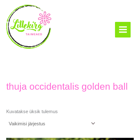
Skip
to
content
Lillekirg taimeaed
thuja occidentalis golden ball
Kuvatakse üksik tulemus