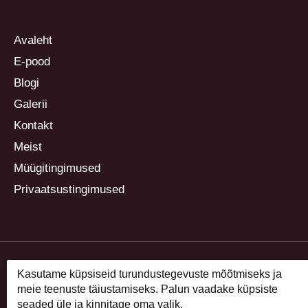
Avaleht
E-pood
Blogi
Galerii
Kontakt
Meist
Müügitingimused
Privaatsustingimused
Kasutame küpsiseid turundustegevuste mõõtmiseks ja
meie teenuste täiustamiseks. Palun vaadake küpsiste
seaded üle ja kinnitage oma valik.