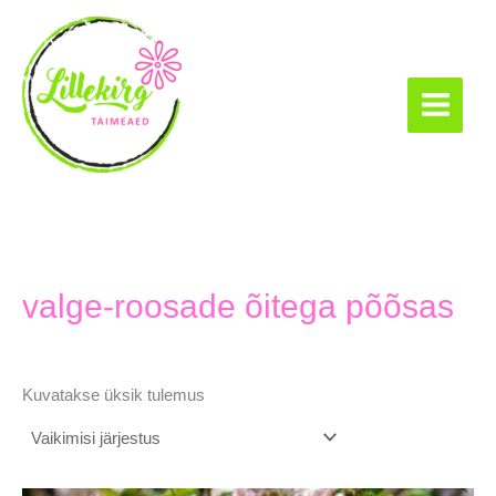
Skip
to
content
Lillekirg taimeaed
valge-roosade õitega põõsas
Kuvatakse üksik tulemus