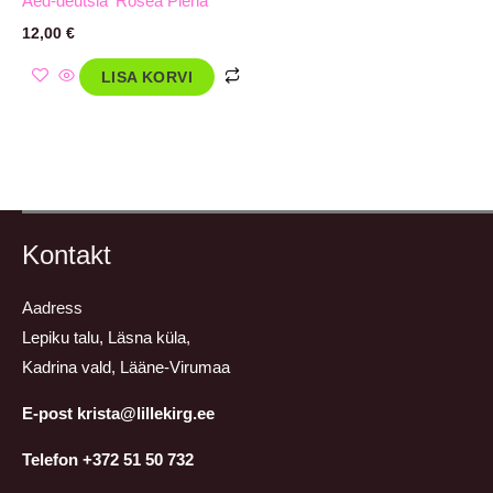
Aed-deutsia ‘Rosea Plena’
12,00
€
LISA KORVI
Kontakt
Aadress
Lepiku talu, Läsna küla,
Kadrina vald, Lääne-Virumaa
E-post krista@lillekirg.ee
Telefon +372 51 50 732