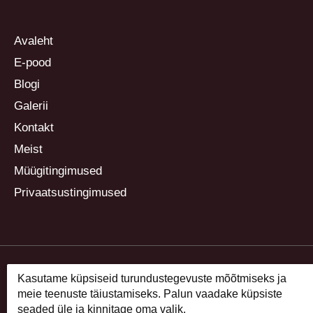
Avaleht
E-pood
Blogi
Galerii
Kontakt
Meist
Müügitingimused
Privaatsustingimused
Kasutame küpsiseid turundustegevuste mõõtmiseks ja
meie teenuste täiustamiseks. Palun vaadake küpsiste
seaded üle ja kinnitage oma valik.