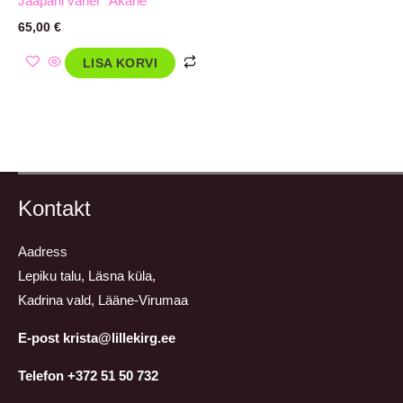
Jaapani vaher `Akane`
65,00
€
LISA KORVI
Kontakt
Aadress
Lepiku talu, Läsna küla,
Kadrina vald, Lääne-Virumaa
E-post krista@lillekirg.ee
Telefon +372 51 50 732