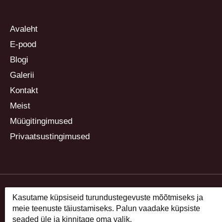
Avaleht
E-pood
Blogi
Galerii
Kontakt
Meist
Müügitingimused
Privaatsustingimused
Kasutame küpsiseid turundustegevuste mõõtmiseks ja
meie teenuste täiustamiseks. Palun vaadake küpsiste
seaded üle ja kinnitage oma valik.