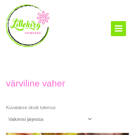
Skip
to
content
Lillekirg taimeaed
värviline vaher
Kuvatakse üksik tulemus