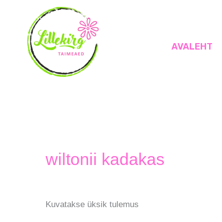
Skip
to
content
AVALEHT
Lillekirg taimeaed
wiltonii kadakas
Kuvatakse üksik tulemus