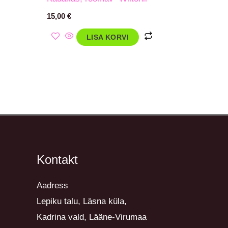
15,00
€
LISA KORVI
Kontakt
Aadress
Lepiku talu, Läsna küla,
Kadrina vald, Lääne-Virumaa