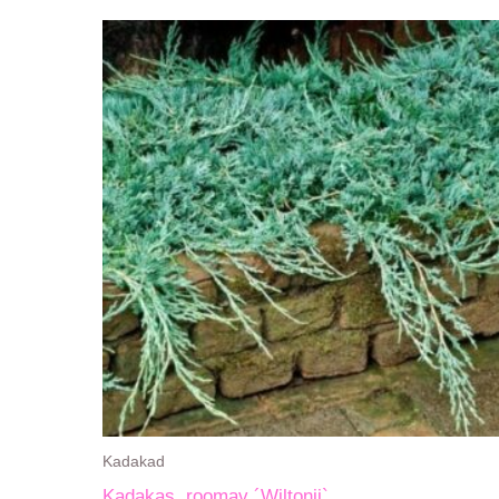
Kadakad
Kadakas, roomav ´Wiltonii`