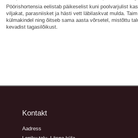
Pöörishortensia eelistab päikeselist kuni poolvarjulist ka
viljakat, parasniisket ja hästi vett läbilaskvat mulda. Tai
külmakindel ning õitseb sama aasta võrsetel, mistõttu tal
kevadist tagasilõikust.
Kontakt
Aadress