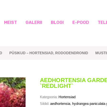
MEIST
GALERII
BLOGI
E-POOD
TEL
D
PÜSIKUD – HORTENSIAD, RODODENDRONID
MUST
AEDHORTENSIA GARDE
`REDLIGHT`
Kategooria:
Hortensiad
Sildid:
aedhortensia
,
hydrangea paniculata g