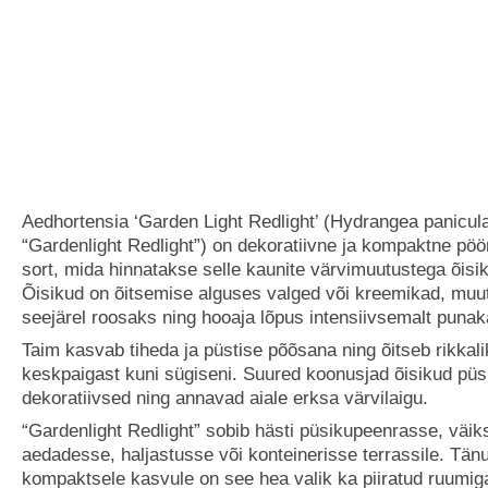
Aedhortensia ‘Garden Light Redlight’ (Hydrangea panicul
“Gardenlight Redlight”) on dekoratiivne ja kompaktne pöö
sort, mida hinnatakse selle kaunite värvimuutustega õisik
Õisikud on õitsemise alguses valged või kreemikad, muu
seejärel roosaks ning hooaja lõpus intensiivsemalt punak
Taim kasvab tiheda ja püstise põõsana ning õitseb rikkali
keskpaigast kuni sügiseni. Suured koonusjad õisikud pü
dekoratiivsed ning annavad aiale erksa värvilaigu.
“Gardenlight Redlight” sobib hästi püsikupeenrasse, väi
aedadesse, haljastusse või konteinerisse terrassile. Tä
kompaktsele kasvule on see hea valik ka piiratud ruumi