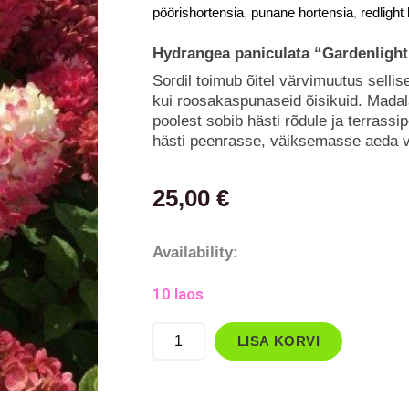
pöörishortensia
,
punane hortensia
,
redlight
Hydrangea paniculata “Gardenlight
Sordil toimub õitel värvimuutus sellise
kui roosakaspunaseid õisikuid. Mad
poolest sobib hästi rõdule ja terrassi
hästi peenrasse, väiksemasse aeda v
25,00
€
Aedhortensia
Availability:
Garden
10 laos
Light
`Redlight`
LISA KORVI
kogus