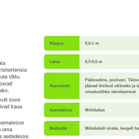
Kõrgus
0,6-1 m
Laius
0,5-0,6 m
ata
rishortensia
ute tõttu.
Päikeseline, poolvari. Täis
tuvad
Kasvukoht
jäävad õisikud väikseks ja 
aks.
omaduslikku värvikammat
kult suve
sivad kaua
Kasvukiirus
Mõõdukas
ksematesse
Mullastik
Mõõdukalt niiske, kergelt h
nu oma
ga aedadesse.