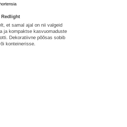
 hortensia
 Redlight
lt, et samal ajal on nii valgeid
ala ja kompaktse kasvuomaduste
potti. Dekoratiivne põõsas sobib
õi konteinerisse.