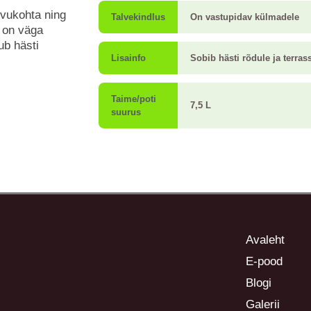
svukohta ning
Talvekindlus
On vastupidav külmadele
m on väga
ub hästi
Lisainfo
Sobib hästi rõdule ja terrass
Taime/poti
7,5 L
suurus
Avaleht
E-pood
Blogi
Galerii