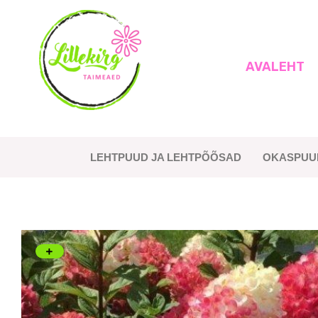
Skip
to
content
AVALEHT
Lillekirg taimeaed
LEHTPUUD JA LEHTPÕÕSAD
OKASPUU