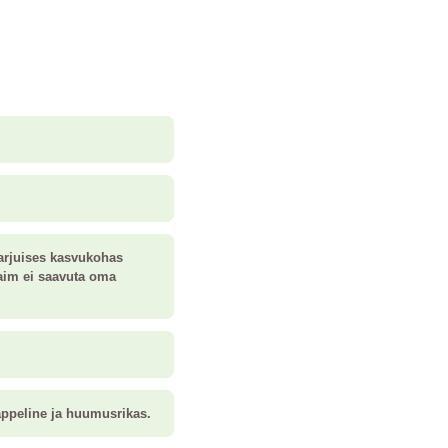
varjuises kasvukohas
taim ei saavuta oma
appeline ja huumusrikas.