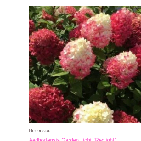
Hortensiad
Aedhortensia Garden Light `Redlight`