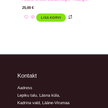
25,00
€
LISA KORVI
Kontakt
Aadress
Lepiku talu, Läsna küla,
Kadrina vald, Lääne-Virumaa