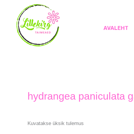
Skip
to
content
AVALEHT
Lillekirg taimeaed
hydrangea paniculata ga
Kuvatakse üksik tulemus