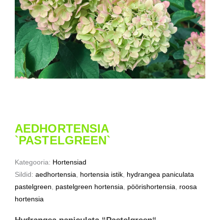
AEDHORTENSIA
`PASTELGREEN`
Kategooria:
Hortensiad
Sildid:
aedhortensia
,
hortensia istik
,
hydrangea paniculata
pastelgreen
,
pastelgreen hortensia
,
pöörishortensia
,
roosa
hortensia