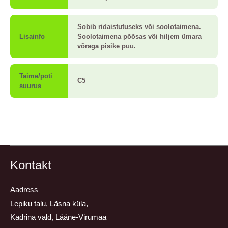
Sobib ridaistutuseks või soolotaimena.
Lisainfo
Soolotaimena põõsas või hiljem ümara
võraga pisike puu.
Taime/poti
C5
suurus
Kontakt
Aadress
Lepiku talu, Läsna küla,
Kadrina vald, Lääne-Virumaa