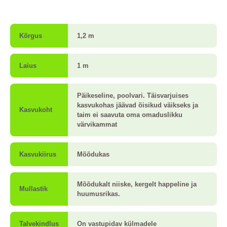
Kõrgus
1,2 m
Laius
1 m
Päikeseline, poolvari. Täisvarjuises
kasvukohas jäävad õisikud väikseks ja
Kasvukoht
taim ei saavuta oma omaduslikku
värvikammat
Kasvukiirus
Mõõdukas
Mõõdukalt niiske, kergelt happeline ja
Mullastik
huumusrikas.
Talvekindlus
On vastupidav külmadele