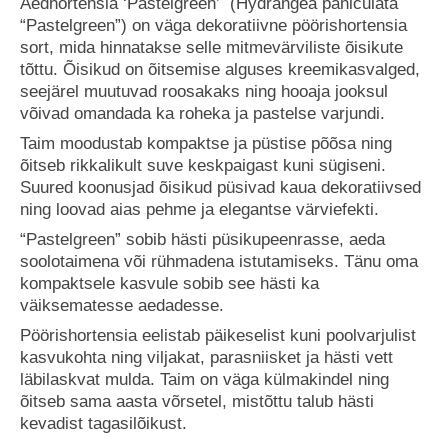
Aedhortensia ‘Pastelgreen’ (Hydrangea paniculata
“Pastelgreen”) on väga dekoratiivne pöörishortensia
sort, mida hinnatakse selle mitmevärviliste õisikute
tõttu. Õisikud on õitsemise alguses kreemikasvalged,
seejärel muutuvad roosakaks ning hooaja jooksul
võivad omandada ka roheka ja pastelse varjundi.
Taim moodustab kompaktse ja püstise põõsa ning
õitseb rikkalikult suve keskpaigast kuni sügiseni.
Suured koonusjad õisikud püsivad kaua dekoratiivsed
ning loovad aias pehme ja elegantse värviefekti.
“Pastelgreen” sobib hästi püsikupeenrasse, aeda
soolotaimena või rühmadena istutamiseks. Tänu oma
kompaktsele kasvule sobib see hästi ka
väiksematesse aedadesse.
Pöörishortensia eelistab päikeselist kuni poolvarjulist
kasvukohta ning viljakat, parasniisket ja hästi vett
läbilaskvat mulda. Taim on väga külmakindel ning
õitseb sama aasta võrsetel, mistõttu talub hästi
kevadist tagasilõikust.