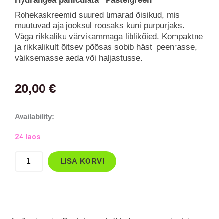
Hydrangea paniculata “Pastelgreen“
Rohekaskreemid suured ümarad õisikud, mis
muutuvad aja jooksul roosaks kuni purpurjaks.
Väga rikkaliku värvikammaga liblikõied. Kompaktne
ja rikkalikult õitsev põõsas sobib hästi peenrasse,
väiksemasse aeda või haljastusse.
20,00
€
Aedhortensia
Availability:
`Pastelgreen`
24 laos
kogus
LISA KORVI