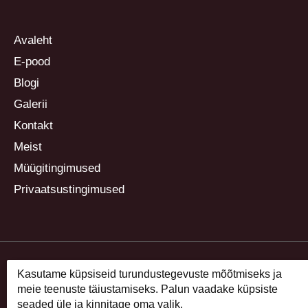
Avaleht
E-pood
Blogi
Galerii
Kontakt
Meist
Müügitingimused
Privaatsustingimused
Kasutame küpsiseid turundustegevuste mõõtmiseks ja
meie teenuste täiustamiseks. Palun vaadake küpsiste
seaded üle ja kinnitage oma valik.