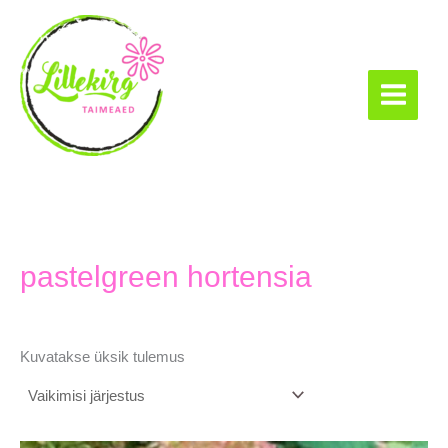
Skip
to
content
Lillekirg taimeaed
pastelgreen hortensia
Kuvatakse üksik tulemus