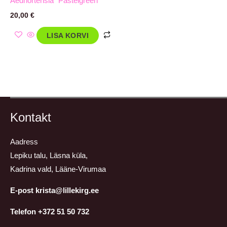
Aedhortensia `Pastelgreen`
20,00
€
LISA KORVI
Kontakt
Aadress
Lepiku talu, Läsna küla,
Kadrina vald, Lääne-Virumaa
E-post krista@lillekirg.ee
Telefon +372 51 50 732