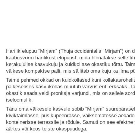
Harilik elupuu “Mirjam” (Thuja occidentalis “Mirjam”) on d
kääbusvorm harilikust elupuust, mida hinnatakse selle ti
kerakujulise kasvukuju ja kuldkollase okastiku tõttu. Ta
väikese kompaktse palli, mis säilitab oma kuju ka ilma 
Taime pehmed okkad on kuldkollased kuni kollakasroheli
päikeselises kasvukohas muutub värvus eriti erksaks. Ta
okastik saada veidi pronksja varjundi, mis on sellele sord
iseloomulik.
Tänu oma väikesele kasvule sobib “Mirjam” suurepärasel
kiviktaimlasse, püsikupeenrasse, väiksematesse aedade
konteinerisse terrassile ja rõdule. Samuti on see efektne
äärtes või koos teiste okaspuudega.