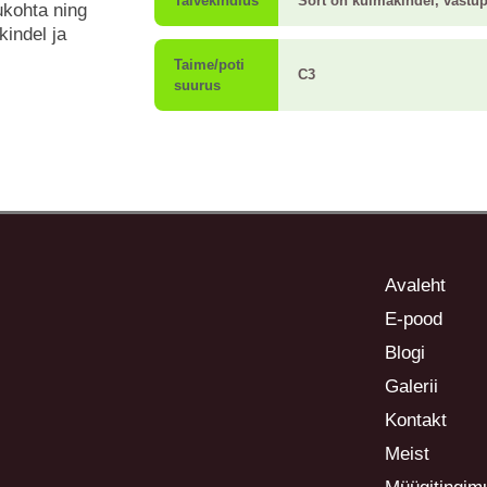
Talvekindlus
Sort on külmakindel, vastu
vukohta ning
kindel ja
Taime/poti
C3
suurus
Avaleht
E-pood
Blogi
Galerii
Kontakt
Meist