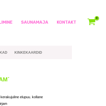
LIMINE
SAUNAMAJA
KONTAKT
IKAD
KINKEKAARDID
AM´
,
kerakujuline elupuu
,
kollane
irjam