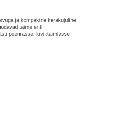
asvuga ja kompaktne kerakujuline
udavad taime eriti
hästi peenrasse, kiviktaimlasse