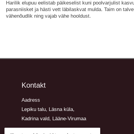
Harilik elupuu eelistab päikeselist kuni poolvarjulist kas
parasniisket ja hästi vett läbilaskvat mulda. Taim on talve
vähenõudlik ning vajab vähe hooldust.
Kontakt
Aadress
Lepiku talu, Läsna küla,
Kadrina vald, Lääne-Virumaa
E-post krista@lillekirg.ee