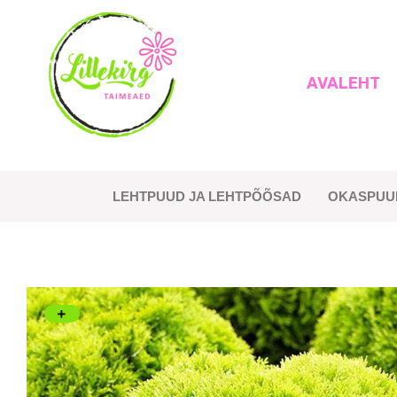
Skip
to
content
AVALEHT
Lillekirg taimeaed
LEHTPUUD JA LEHTPÕÕSAD
OKASPUU