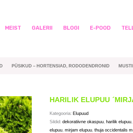
MEIST
GALERII
BLOGI
E-POOD
TEL
D
PÜSIKUD – HORTENSIAD, RODODENDRONID
MUST
HARILIK ELUPUU ´MIRJ
Kategooria:
Elupuud
Sildid:
dekoratiivne okaspuu
,
harilik elupuu
elupuu
,
mirjam elupuu
,
thuja occidentalis m