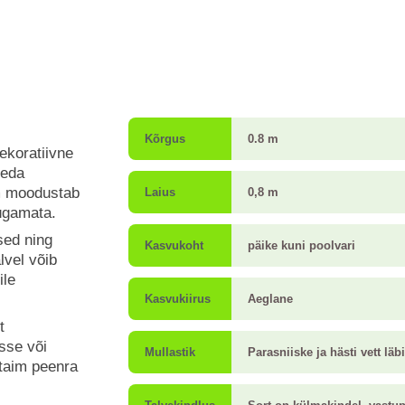
Kõrgus
0.8 m
ekoratiivne
heda
im moodustab
Laius
0,8 m
pügamata.
sed ning
Kasvukoht
päike kuni poolvari
lvel võib
ile
Kasvukiirus
Aeglane
t
sse või
Mullastik
Parasniiske ja hästi vett lä
 taim peenra