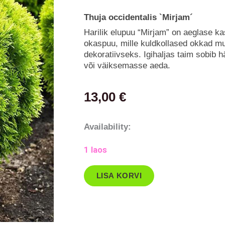
Thuja occidentalis `Mirjam´
Harilik elupuu “Mirjam” on aeglase k
okaspuu, mille kuldkollased okkad mu
dekoratiivseks. Igihaljas taim sobib 
või väiksemasse aeda.
13,00
€
Harilik
Availability:
elupuu
1 laos
´Mirjam
´
LISA KORVI
kogus